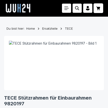
Zum Hauptinhalt springen
Waren
Du bist hier:
Home
Ersatzteile
TECE
Bildergalerie überspringen
TECE Stützrahmen für Einbaurahmen
9820197