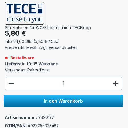
Stützrahmen für WC-Einbaurahmen TECEloop
Regulärer Preis:
5,80 €
Inhalt:
1,00 Stk. (5,80 € / Stk.)
Preise inkl. MwSt. zzgl.
Versandkosten
Bestellware
Lieferzeit: 10-15 Werktage
Versandart: Paketdienst
zentheme.component.product.quantitySelect.lege
In den Warenkorb
Artikelnummer:
9820197
GTIN/EAN:
4027255023499