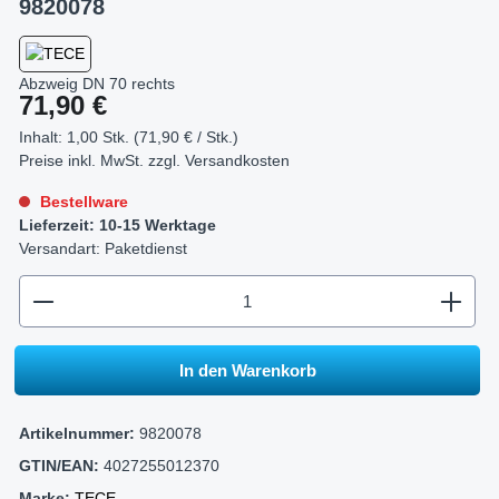
9820078
Abzweig DN 70 rechts
Regulärer Preis:
71,90 €
Inhalt:
1,00 Stk. (71,90 € / Stk.)
Preise inkl. MwSt. zzgl.
Versandkosten
Bestellware
Lieferzeit: 10-15 Werktage
Versandart: Paketdienst
zentheme.component.product.quantitySelect.legend
In den Warenkorb
Artikelnummer:
9820078
GTIN/EAN:
4027255012370
Marke:
TECE