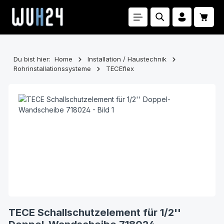
Zum Hauptinhalt springen
Waren
Du bist hier:
Home
Installation / Haustechnik
Rohrinstallationssysteme
TECEflex
Bildergalerie überspringen
TECE Schallschutzelement für 1/2''