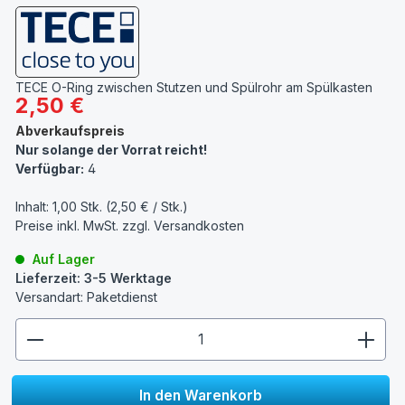
TECE O-Ring zwischen Stutzen und Spülrohr am Spülkasten
Regulärer Preis:
2,50 €
Abverkaufspreis
Nur solange der Vorrat reicht!
Verfügbar:
4
Inhalt:
1,00 Stk. (2,50 € / Stk.)
Preise inkl. MwSt. zzgl.
Versandkosten
Auf Lager
Lieferzeit: 3-5 Werktage
Versandart: Paketdienst
zentheme.component.product.quantitySelect.lege
In den Warenkorb