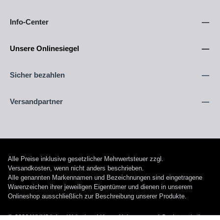
Info-Center
Unsere Onlinesiegel
Sicher bezahlen
Versandpartner
Alle Preise inklusive gesetzlicher Mehrwertsteuer zzgl.
Versandkosten
, wenn nicht anders beschrieben.
Alle genannten Markennamen und Bezeichnungen sind eingetragene
Warenzeichen ihrer jeweiligen Eigentümer und dienen in unserem
Onlineshop ausschließlich zur Beschreibung unserer Produkte.
© 2026 WUH24.de - Weigel und Unger Heizungs- und Sanitärtechnik