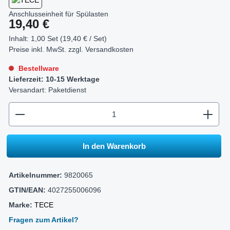
Anschlusseinheit für Spülasten
Regulärer Preis:
19,40 €
Inhalt:
1,00 Set (19,40 € / Set)
Preise inkl. MwSt. zzgl.
Versandkosten
Bestellware
Lieferzeit: 10-15 Werktage
Versandart: Paketdienst
zentheme.component.product.quantitySelect.legend
In den Warenkorb
Artikelnummer:
9820065
GTIN/EAN:
4027255006096
Marke:
TECE
Fragen zum Artikel?