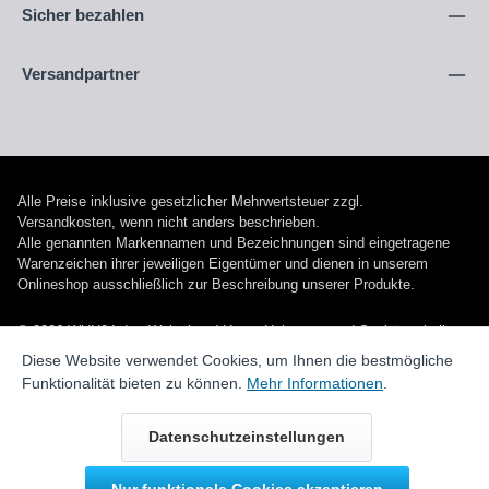
Sicher bezahlen
Versandpartner
Alle Preise inklusive gesetzlicher Mehrwertsteuer zzgl.
Versandkosten
, wenn nicht anders beschrieben.
Alle genannten Markennamen und Bezeichnungen sind eingetragene
Warenzeichen ihrer jeweiligen Eigentümer und dienen in unserem
Onlineshop ausschließlich zur Beschreibung unserer Produkte.
© 2026 WUH24.de - Weigel und Unger Heizungs- und Sanitärtechnik
GmbH
Diese Website verwendet Cookies, um Ihnen die bestmögliche
Funktionalität bieten zu können.
Mehr Informationen
.
Datenschutzeinstellungen