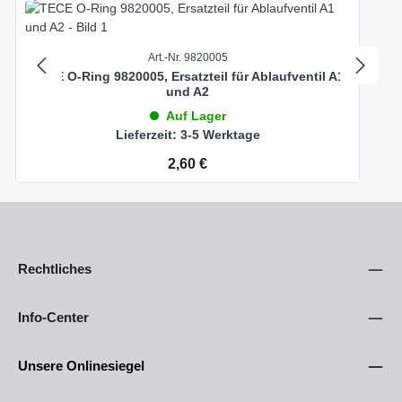
Art.-Nr. 9820005
TECE O-Ring 9820005, Ersatzteil für Ablaufventil A1
und A2
Auf Lager
Lieferzeit: 3-5 Werktage
Regulärer Preis:
2,60 €
Rechtliches
Info-Center
Unsere Onlinesiegel