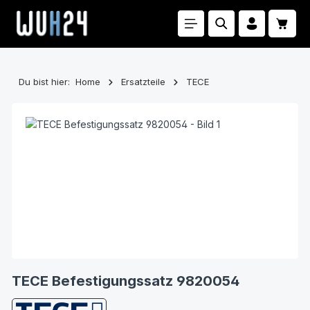
Zum Hauptinhalt springen
Waren
Du bist hier:
Home
Ersatzteile
TECE
Bildergalerie überspringen
TECE Befestigungssatz 9820054