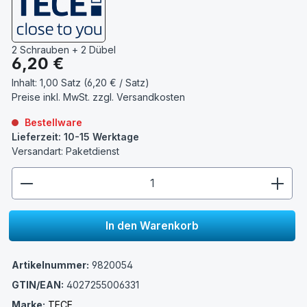
2 Schrauben + 2 Dübel
Regulärer Preis:
6,20 €
Inhalt:
1,00 Satz (6,20 € / Satz)
Preise inkl. MwSt. zzgl.
Versandkosten
Bestellware
Lieferzeit: 10-15 Werktage
Versandart: Paketdienst
zentheme.component.product.quantitySelect.lege
In den Warenkorb
Artikelnummer:
9820054
GTIN/EAN:
4027255006331
Marke:
TECE