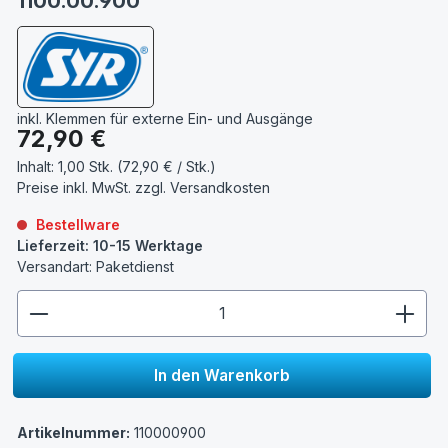
1100.00.900
inkl. Klemmen für externe Ein- und Ausgänge
Regulärer Preis:
72,90 €
Inhalt:
1,00 Stk. (72,90 € / Stk.)
Preise inkl. MwSt. zzgl.
Versandkosten
Bestellware
Lieferzeit: 10-15 Werktage
Versandart: Paketdienst
zentheme.component.product.quantitySelect.lege
In den Warenkorb
Artikelnummer:
110000900