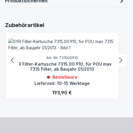
Produktsicherheit
Produktgalerie überspringen
Zubehörartikel
Art.-Nr. 731500910
SYR Filter-Kartusche 7315.00.910, für POU max
7315 Filter, ab Baujahr 01/2013
Bestellware
Lieferzeit: 10-15 Werktage
Regulärer Preis:
193,90 €