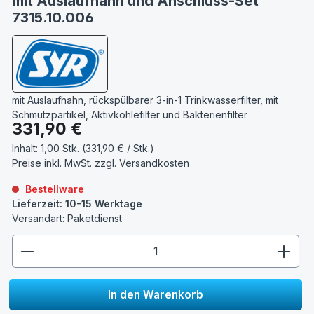
mit Auslaufhahn und Anschluss-Set
7315.10.006
mit Auslaufhahn, rückspülbarer 3-in-1 Trinkwasserfilter, mit
Schmutzpartikel, Aktivkohlefilter und Bakterienfilter
Regulärer Preis:
331,90 €
Inhalt:
1,00 Stk. (331,90 € / Stk.)
Preise inkl. MwSt. zzgl.
Versandkosten
Bestellware
Lieferzeit: 10-15 Werktage
Versandart: Paketdienst
zentheme.component.product.quantitySelect.lege
In den Warenkorb