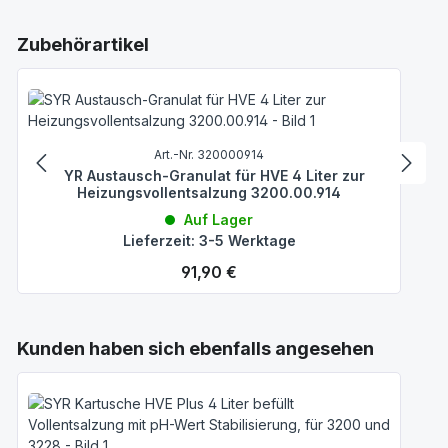
Produktgalerie überspringen
Zubehörartikel
Art.-Nr. 320000914
SYR Austausch-Granulat für HVE 4 Liter zur
Heizungsvollentsalzung 3200.00.914
Auf Lager
Lieferzeit: 3-5 Werktage
Regulärer Preis:
91,90 €
Produktgalerie überspringen
Kunden haben sich ebenfalls angesehen