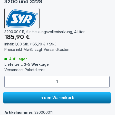
3200 und 3228
3200.00.011, für Heizungsvollentsalzung, 4 Liter
Regulärer Preis:
185,90 €
Inhalt:
1,00 Stk. (185,90 € / Stk.)
Preise inkl. MwSt. zzgl.
Versandkosten
Auf Lager
Lieferzeit: 3-5 Werktage
Versandart: Paketdienst
zentheme.component.product.quantitySelect.lege
In den Warenkorb
Artikelnummer:
320000011