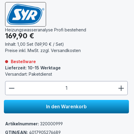
Heizungswasseranalyse Profi bestehend
Regulärer Preis:
169,90 €
Inhalt:
1,00 Set (169,90 € / Set)
Preise inkl. MwSt. zzgl.
Versandkosten
Bestellware
Lieferzeit: 10-15 Werktage
Versandart: Paketdienst
zentheme.component.product.quantitySelect.lege
In den Warenkorb
Artikelnummer:
320000999
GTIN/EAN:
4017905276689