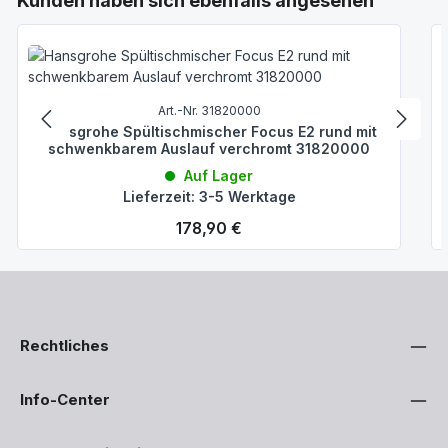
Kunden haben sich ebenfalls angesehen
Art.-Nr. 31820000
Hansgrohe Spültischmischer Focus E2 rund mit
schwenkbarem Auslauf verchromt 31820000
Auf Lager
Lieferzeit: 3-5 Werktage
Regulärer Preis:
178,90 €
Rechtliches
Info-Center