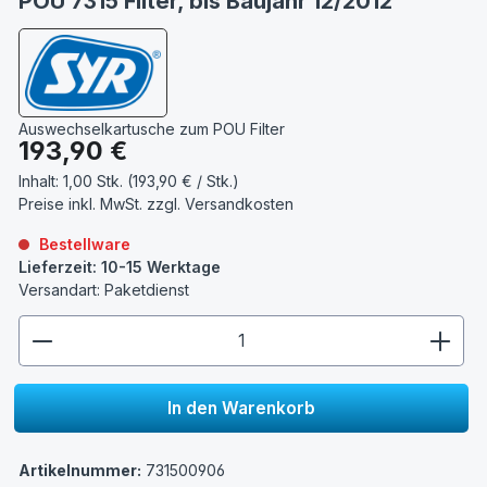
POU 7315 Filter, bis Baujahr 12/2012
Auswechselkartusche zum POU Filter
Regulärer Preis:
193,90 €
Inhalt:
1,00 Stk. (193,90 € / Stk.)
Preise inkl. MwSt. zzgl.
Versandkosten
Bestellware
Lieferzeit: 10-15 Werktage
Versandart: Paketdienst
zentheme.component.product.quantitySelect.lege
In den Warenkorb
Artikelnummer:
731500906