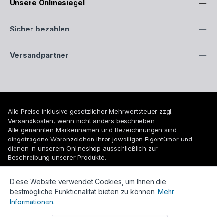
Unsere Onlinesiegel
Sicher bezahlen
Versandpartner
Alle Preise inklusive gesetzlicher Mehrwertsteuer zzgl.
Versandkosten
, wenn nicht anders beschrieben.
Alle genannten Markennamen und Bezeichnungen sind
eingetragene Warenzeichen ihrer jeweiligen Eigentümer und
dienen in unserem Onlineshop ausschließlich zur
Beschreibung unserer Produkte.
© 2026 WUH24.de - Weigel und Unger Heizungs- und
Diese Website verwendet Cookies, um Ihnen die
Sanitärtechnik GmbH
bestmögliche Funktionalität bieten zu können.
Mehr
Informationen
.