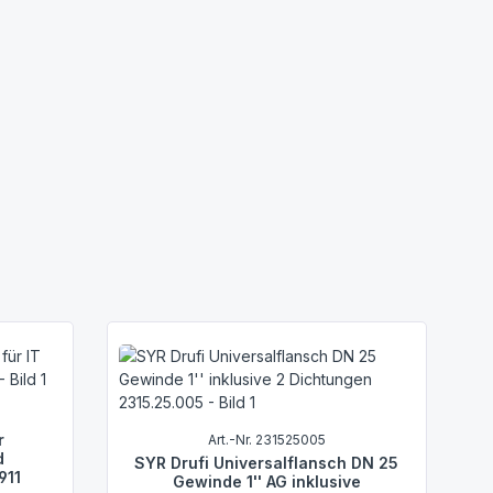
r
Art.-Nr. 231525005
d
SYR Drufi Universalflansch DN 25
911
Gewinde 1'' AG inklusive