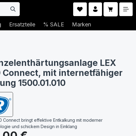
Warenkorb 
g
Ersatzteile
% SALE
Marken
nzelenthärtungsanlage LEX
0 Connect, mit internetfähiger
ung 1500.01.010
10 Connect bringt effektive Entkalkung mit moderner
ologie und schickem Design in Einklang
s:
,00 €