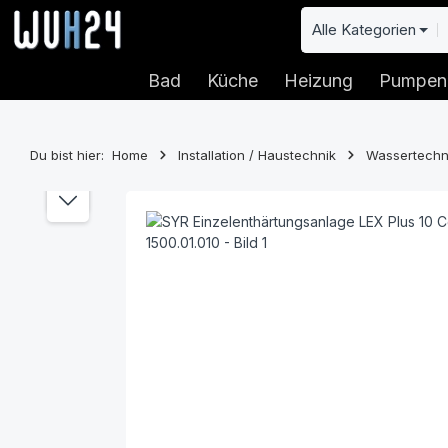
 Hauptinhalt springen
Zur Suche springen
Zur Hauptnavigation springen
Alle Kategorien
Bad
Küche
Heizung
Pumpen
Du bist hier:
Home
Installation / Haustechnik
Wassertechn
Bildergalerie überspringen