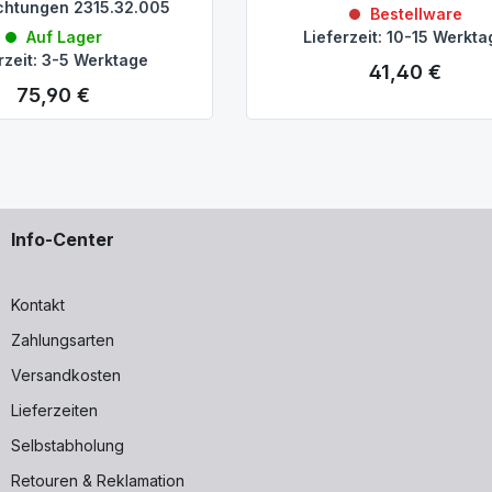
chtungen 2315.32.005
Bestellware
Auf Lager
Lieferzeit: 10-15 Werkt
rzeit: 3-5 Werktage
41,40 €
Regulärer Preis:
75,90 €
Regulärer Preis:
Info-Center
Kontakt
Zahlungsarten
Versandkosten
Lieferzeiten
Selbstabholung
Retouren & Reklamation