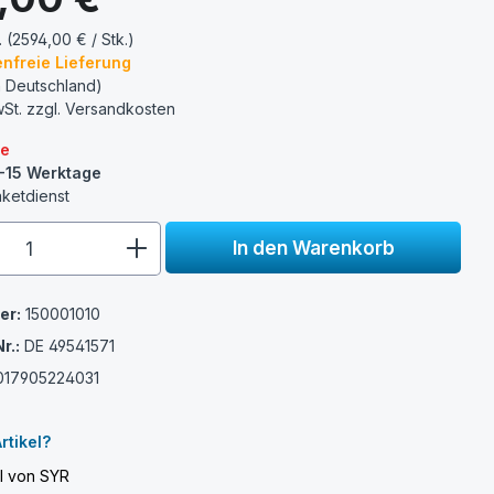
. (2594,00 € / Stk.)
nfreie Lieferung
n Deutschland)
wSt. zzgl.
Versandkosten
re
0-15 Werktage
aketdienst
e.component.product.quantitySelect.
In den Warenkorb
er:
150001010
r.:
DE 49541571
017905224031
rtikel?
el von SYR