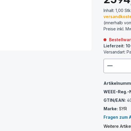
Inhalt:
1,00 Stk
versandkoste
(innerhalb vo
Preise inkl. M
Bestellwa
Lieferzeit: 1
Versandart: P
zenthem
Artikelnumm
WEEE-Reg.-N
GTIN/EAN:
4
Marke:
SYR
Fragen zum A
Weitere Artik