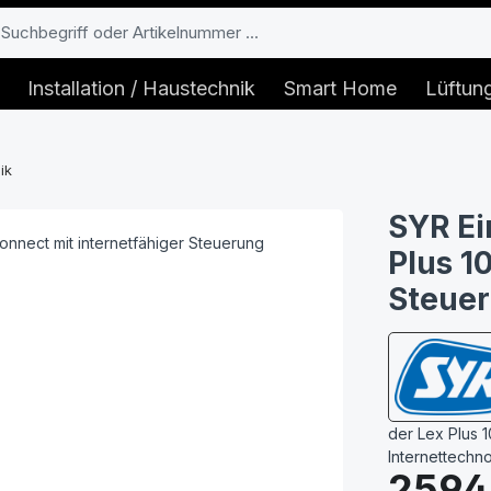
Installation / Haustechnik
Smart Home
Lüftun
ik
SYR Ei
Plus 1
Steuer
der Lex Plus 
Internettechn
Regulärer Prei
2594