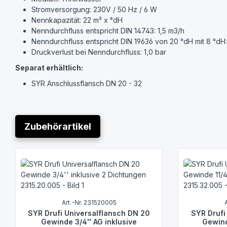
Stromversorgung: 230V / 50 Hz / 6 W
Nennkapazität: 22 m³ x °dH
Nenndurchfluss entspricht DIN 14743: 1,5 m3/h
Nenndurchfluss entspricht DIN 19636 von 20 °dH mit 8 °dH:
Druckverlust bei Nenndurchfluss: 1,0 bar
Separat erhältlich:
SYR Anschlussflansch DN 20 - 32
Regeneriersalz (25 kg je Sack)
Zubehörartikel
Produktgalerie überspringen
Art.-Nr. 231520005
SYR Drufi Universalflansch DN 20
SYR Drufi
Gewinde 3/4'' AG inklusive
Gewinde