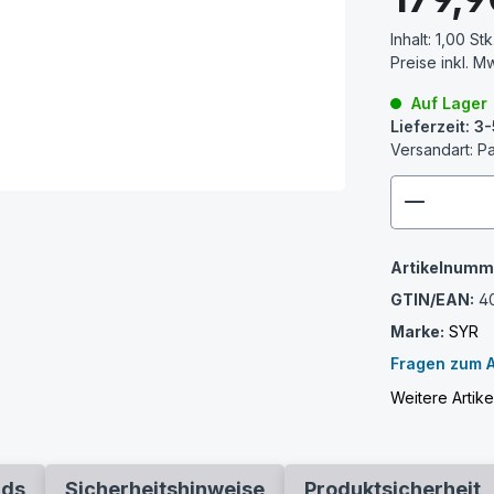
Inhalt:
1,00 Stk
Preise inkl. M
Auf Lager
Lieferzeit: 
Versandart: P
zenthem
Artikelnumm
GTIN/EAN:
4
Marke:
SYR
Fragen zum A
Weitere Artik
ads
Sicherheitshinweise
Produktsicherheit