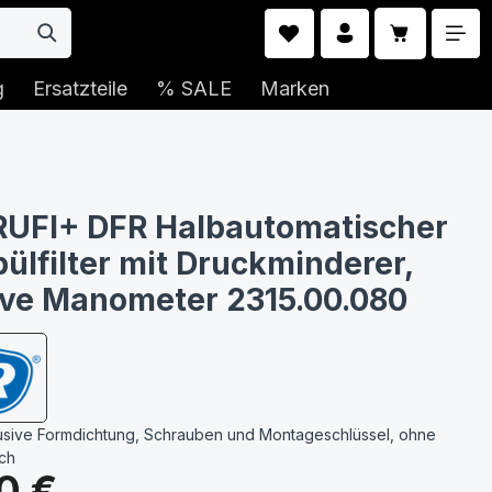
Warenkorb 
g
Ersatzteile
% SALE
Marken
RUFI+ DFR Halbautomatischer
ülfilter mit Druckminderer,
ive Manometer 2315.00.080
lusive Formdichtung, Schrauben und Montageschlüssel, ohne
sch
s:
0 €