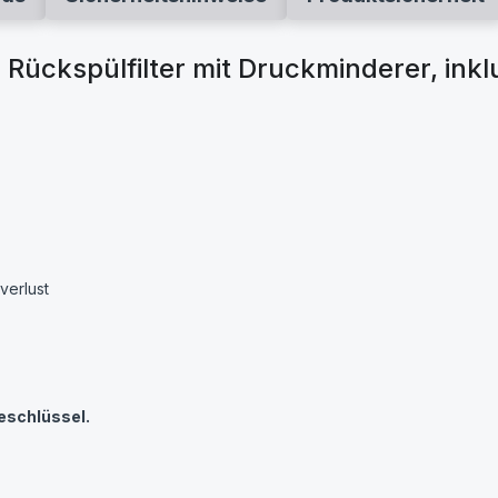
Rückspülfilter mit Druckminderer, ink
verlust
eschlüssel.