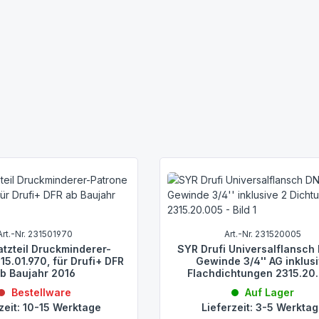
.010 oder 2421.00.020)
llation entspricht DIN 1988 entwickelte Armaturenkombination aus ei
FR verbindet moderne Technik mit modernem Design und hochwertige
m. Der Drufi+ DFR ist mit einem Anzeigering zur Wartungserinnerung 
spricht DIN 1988 eingehalten. Zur Montage in die Rohrleitung dient 
te Druckminderer ermöglicht eine individuelle Druckeinstellung.
Art.-Nr. 231501970
Art.-Nr. 231520005
atzteil Druckminderer-
SYR Drufi Universalflansch
fe, Einbau und technische Daten entnehmen Sie bitte dem Datenblat
15.01.970, für Drufi+ DFR
Gewinde 3/4'' AG inklus
b Baujahr 2016
Flachdichtungen 2315.20
.
Bestellware
Auf Lager
zeit: 10-15 Werktage
Lieferzeit: 3-5 Werkta