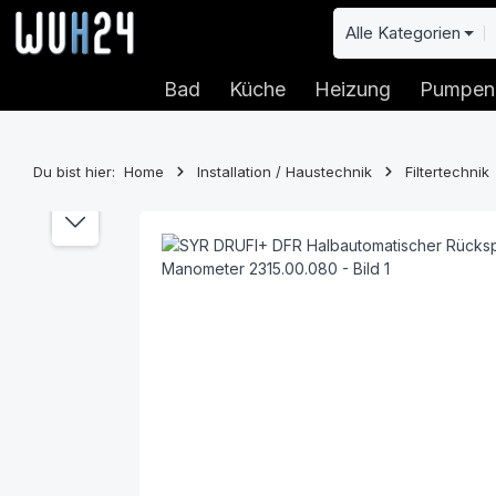
 Hauptinhalt springen
Zur Suche springen
Zur Hauptnavigation springen
Alle Kategorien
Bad
Küche
Heizung
Pumpen
Du bist hier:
Home
Installation / Haustechnik
Filtertechnik
Bildergalerie überspringen