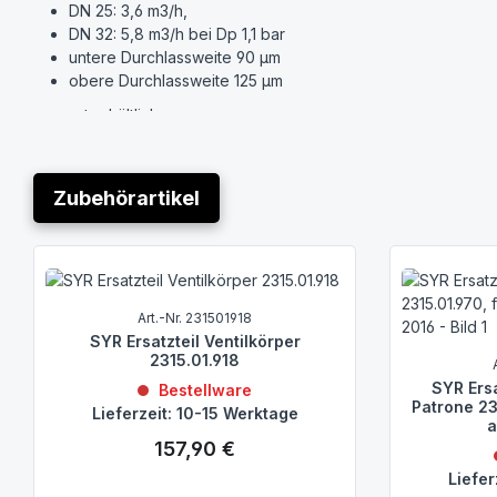
DN 25: 3,6 m3/h,
DN 32: 5,8 m3/h bei Dp 1,1 bar
untere Durchlassweite 90 µm
obere Durchlassweite 125 µm
separat erhältlich:
Passend für DRUFI Universalflansch DN 20 - DN 32
Nachrüstbar mit Leckageschutz Safe-T (Best.-Nr.: 2421.00
Zubehörartikel
Nachrüstbar mit Rückspülautomatik (Best.-Nr.: 2316.00.081)
Anwendungsbereich
Produktgalerie überspringen
Der SYR Drufi+ DFR ist eine speziell für die Hauseingangsinsta
und einem Druckminderer entspricht DIN EN 1567. Der Drufi+ D
der integrierte Trichter das Rückspülwasser ins Abwassersyste
Art.-Nr. 231501918
Kombination Drufi+ DFR wird die korrekte Einbaureihenfolge ent
SYR Ersatzteil Ventilkörper
senkrechte und waagerechte Leitungen montieren. Der eingebau
2315.01.918
SYR Ers
Bestellware
Weitere Informationen wie Eigenschaften, Ausführung, Werkstof
Patrone 23
Lieferzeit: 10-15 Werktage
a
Der DRUFI Universalflansch ist separat erhältlich, siehe Zubehör
157,90 €
Regulärer Preis:
Liefer