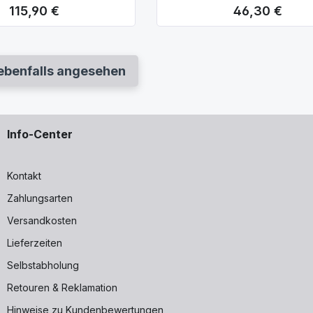
115,90 €
46,30 €
Regulärer Preis:
Regulärer Preis:
ebenfalls angesehen
Info-Center
Kontakt
Zahlungsarten
Versandkosten
Lieferzeiten
Selbstabholung
Retouren & Reklamation
Hinweise zu Kundenbewertungen