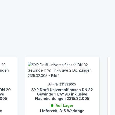
nem halbautomatischen Rückspülfilter entspricht DIN EN 13443-1
r Verarbeitung. Verbunden mit einem Abflussrohr DN 50 leitet
entspricht DIN 1988 ausgerüstet. Bei der Armaturen-
S
das Drufi-Flanschprogramm. Die Flansche lassen sich in
Art.-Nr. 231532005
 DN 20
SYR Drufi Universalflansch DN 32
t, siehe unten.
ive
Gewinde 1 1/4'' AG inklusive
.005
Flachdichtungen 2315.32.005
Auf Lager
ge
Lieferzeit: 3-5 Werktage