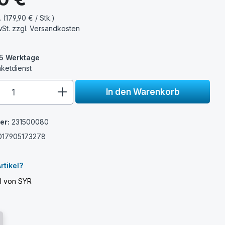
. (179,90 € / Stk.)
wSt. zzgl.
Versandkosten
3-5 Werktage
aketdienst
e.component.product.quantitySelect.
In den Warenkorb
er:
231500080
017905173278
rtikel?
el von SYR