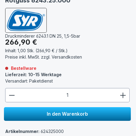
Rotguss 6243.25.000
Druckminderer 6243.1 DN 25, 1,5-5bar
Regulärer Preis:
266,90 €
Inhalt:
1,00 Stk. (266,90 € / Stk.)
Preise inkl. MwSt. zzgl.
Versandkosten
Bestellware
Lieferzeit: 10-15 Werktage
Versandart: Paketdienst
zentheme.component.product.quantitySelect.lege
In den Warenkorb
Artikelnummer:
624325000