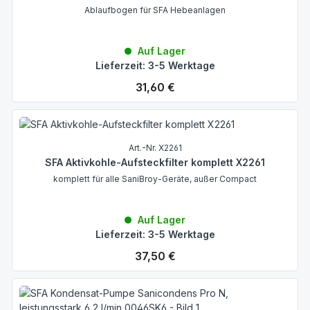
Ablaufbogen für SFA Hebeanlagen
Auf Lager
Lieferzeit: 3-5 Werktage
Regulärer Preis:
31,60 €
Art.-Nr. X2261
SFA Aktivkohle-Aufsteckfilter komplett X2261
komplett für alle SaniBroy-Geräte, außer Compact
Auf Lager
Lieferzeit: 3-5 Werktage
Regulärer Preis:
37,50 €