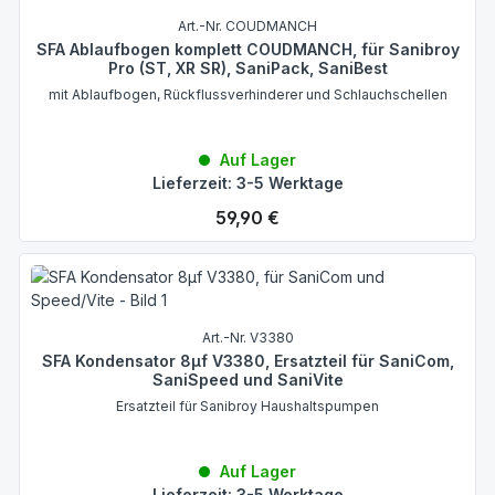
Art.-Nr. COUDMANCH
SFA Ablaufbogen komplett COUDMANCH, für Sanibroy
Pro (ST, XR SR), SaniPack, SaniBest
mit Ablaufbogen, Rückflussverhinderer und Schlauchschellen
Auf Lager
Lieferzeit: 3-5 Werktage
Regulärer Preis:
59,90 €
Art.-Nr. V3380
SFA Kondensator 8µf V3380, Ersatzteil für SaniCom,
SaniSpeed und SaniVite
Ersatzteil für Sanibroy Haushaltspumpen
Auf Lager
Lieferzeit: 3-5 Werktage