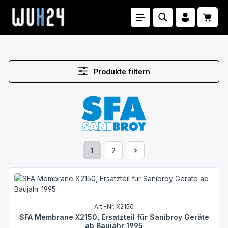
Zum Hauptinhalt springen
Waren
Produkte filtern
1
2
Seite
Seite
Art.-Nr. X2150
SFA Membrane X2150, Ersatzteil für Sanibroy Geräte
ab Baujahr 1995