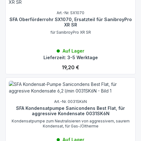
Art.-Nr. SX1070
SFA Oberförderrohr SX1070, Ersatzteil für SanibroyPro
XR SR
für SanibroyPro XR SR
Auf Lager
Lieferzeit: 3-5 Werktage
Regulärer Preis:
19,20 €
Art.-Nr. 0031SK6N
SFA Kondensatpumpe Sanicondens Best Flat, für
aggressive Kondensate 0031SK6N
Kondensatpumpe zum Neutralisieren von aggressivem, saurem
Kondensat, für Gas-/Öltherme
Auf Lager