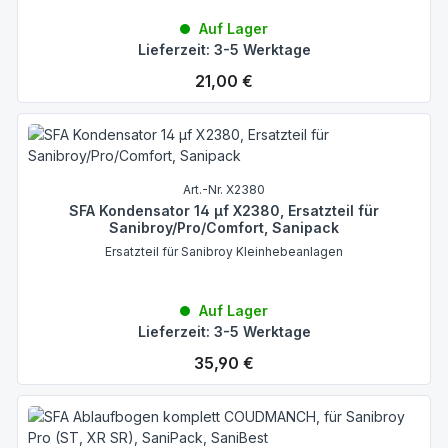
Auf Lager
Lieferzeit: 3-5 Werktage
Regulärer Preis:
21,00 €
Art.-Nr. X2380
SFA Kondensator 14 µf X2380, Ersatzteil für
Sanibroy/Pro/Comfort, Sanipack
Ersatzteil für Sanibroy Kleinhebeanlagen
Auf Lager
Lieferzeit: 3-5 Werktage
Regulärer Preis:
35,90 €