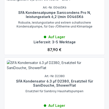
Art.-Nr. 0046SK6
SFA Kondensatpumpe Sanicondens Pro N,
leistungsstark 6,2 l/min 0046SK6
Robuste, leistungsstarke und extrem schaltsichere
Kondensatpumpe, für Gas-/Öltherme und Klimanlage
Auf Lager
Lieferzeit: 3-5 Werktage
Regulärer Preis:
87,90 €
Art.-Nr. D2380
SFA Kondensator 6.3 µf D2380, Ersatzteil für
SaniDouche, ShowerFlat
Ersatzteil für Sanibroy Haushaltspumpen
Auf Lager