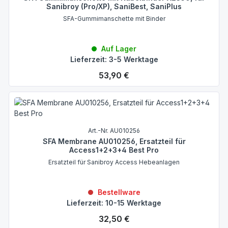
Sanibroy (Pro/XP), SaniBest, SaniPlus
SFA-Gummimanschette mit Binder
Auf Lager
Lieferzeit: 3-5 Werktage
Regulärer Preis:
53,90 €
Art.-Nr. AU010256
SFA Membrane AU010256, Ersatzteil für
Access1+2+3+4 Best Pro
Ersatzteil für Sanibroy Access Hebeanlagen
Bestellware
Lieferzeit: 10-15 Werktage
Regulärer Preis:
32,50 €