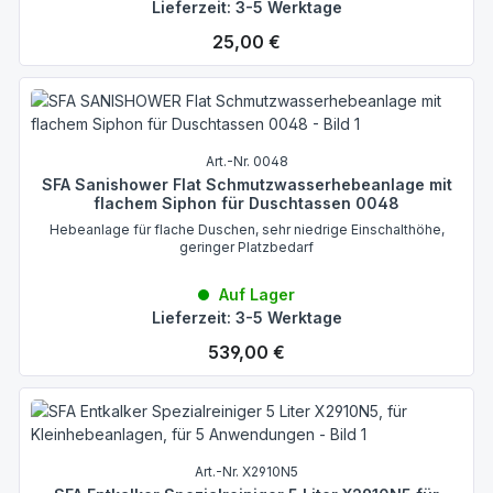
Lieferzeit: 3-5 Werktage
Regulärer Preis:
25,00 €
Art.-Nr. 0048
SFA Sanishower Flat Schmutzwasserhebeanlage mit
flachem Siphon für Duschtassen 0048
Hebeanlage für flache Duschen, sehr niedrige Einschalthöhe,
geringer Platzbedarf
Auf Lager
Lieferzeit: 3-5 Werktage
Regulärer Preis:
539,00 €
Art.-Nr. X2910N5