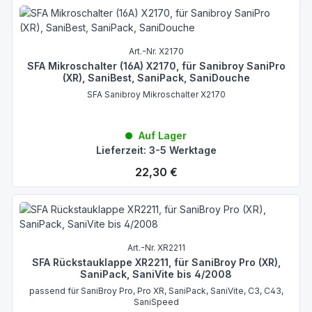
Art.-Nr. X2170
SFA Mikroschalter (16A) X2170, für Sanibroy SaniPro
(XR), SaniBest, SaniPack, SaniDouche
SFA Sanibroy Mikroschalter X2170
Auf Lager
Lieferzeit: 3-5 Werktage
Regulärer Preis:
22,30 €
Art.-Nr. XR2211
SFA Rückstauklappe XR2211, für SaniBroy Pro (XR),
SaniPack, SaniVite bis 4/2008
passend für SaniBroy Pro, Pro XR, SaniPack, SaniVite, C3, C43,
SaniSpeed