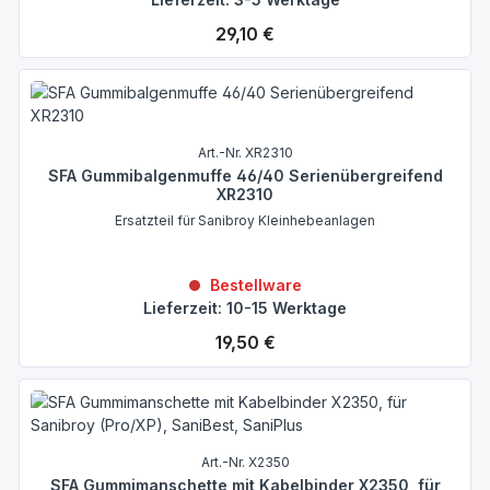
Regulärer Preis:
29,10 €
Art.-Nr. XR2310
SFA Gummibalgenmuffe 46/40 Serienübergreifend
XR2310
Ersatzteil für Sanibroy Kleinhebeanlagen
Bestellware
Lieferzeit: 10-15 Werktage
Regulärer Preis:
19,50 €
Art.-Nr. X2350
SFA Gummimanschette mit Kabelbinder X2350, für