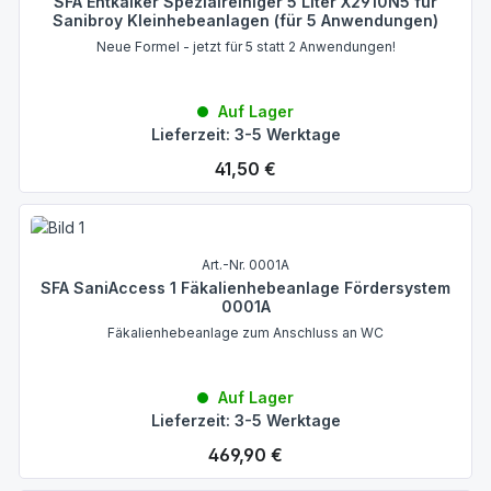
SFA Entkalker Spezialreiniger 5 Liter X2910N5 für
Sanibroy Kleinhebeanlagen (für 5 Anwendungen)
Neue Formel - jetzt für 5 statt 2 Anwendungen!
Auf Lager
Lieferzeit: 3-5 Werktage
Regulärer Preis:
41,50 €
Art.-Nr. 0001A
SFA SaniAccess 1 Fäkalienhebeanlage Fördersystem
0001A
Fäkalienhebeanlage zum Anschluss an WC
Auf Lager
Lieferzeit: 3-5 Werktage
Regulärer Preis:
469,90 €