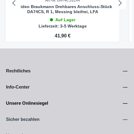
Art.-Nr. DA74CS1LFA
Resideo Braukmann Drehbares Anschluss-Stück
DA74CS, R 1, Messing bleifrei, LFA
Auf Lager
Lieferzeit: 3-5 Werktage
Regulärer Preis:
41,90 €
Rechtliches
Info-Center
Unsere Onlinesiegel
Sicher bezahlen