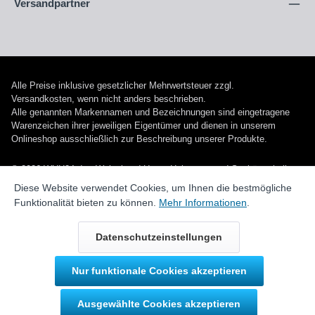
Versandpartner
Alle Preise inklusive gesetzlicher Mehrwertsteuer zzgl.
Versandkosten
, wenn nicht anders beschrieben.
Alle genannten Markennamen und Bezeichnungen sind eingetragene
Warenzeichen ihrer jeweiligen Eigentümer und dienen in unserem
Onlineshop ausschließlich zur Beschreibung unserer Produkte.
© 2026 WUH24.de - Weigel und Unger Heizungs- und Sanitärtechnik
GmbH
Diese Website verwendet Cookies, um Ihnen die bestmögliche
Funktionalität bieten zu können.
Mehr Informationen
.
Datenschutzeinstellungen
Nur funktionale Cookies akzeptieren
Durch IT-Recht Kanzlei
Ausgewählte Cookies akzeptieren