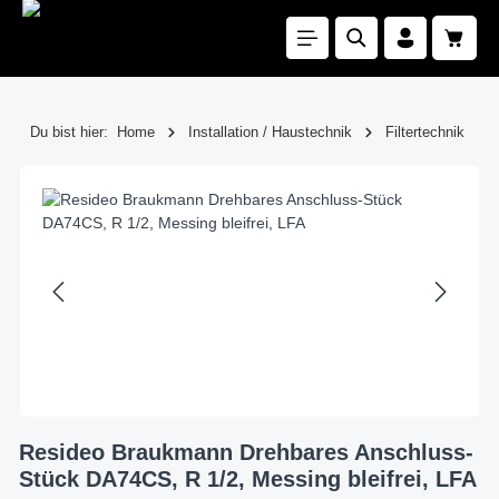
Zum Hauptinhalt springen
Waren
Du bist hier:
Home
Installation / Haustechnik
Filtertechnik
Bildergalerie überspringen
Resideo Braukmann Drehbares Anschluss-
Stück DA74CS, R 1/2, Messing bleifrei, LFA