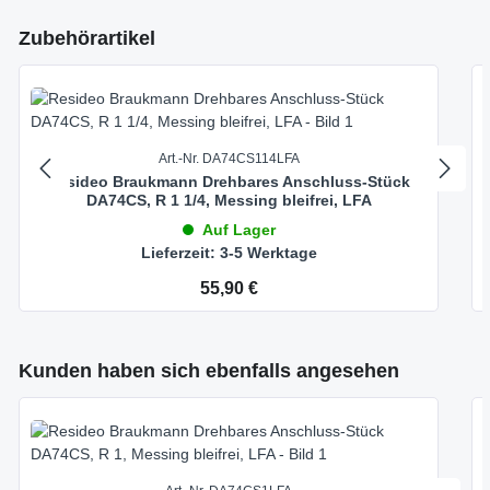
Produktgalerie überspringen
Zubehörartikel
Art.-Nr. DA74CS114LFA
Resideo Braukmann Drehbares Anschluss-Stück
DA74CS, R 1 1/4, Messing bleifrei, LFA
Auf Lager
Lieferzeit: 3-5 Werktage
Regulärer Preis:
55,90 €
Produktgalerie überspringen
Kunden haben sich ebenfalls angesehen