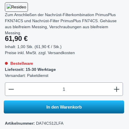
Zum Anschließen der Nachrüst-Filterkombination PrimusPlus
FKN74CS und Nachrüst-Filter PrimusPlus FN74CS. Gehäuse
aus bleifreiem Messing, Verschraubungen aus bleifreiem
Messing.
Regulärer Preis:
61,90 €
Inhalt:
1,00 Stk. (61,90 € / Stk.)
Preise inkl. MwSt. zzgl.
Versandkosten
Bestellware
Lieferzeit: 15-30 Werktage
Versandart: Paketdienst
zentheme.component.product.quantitySelect.legend
In den Warenkorb
Artikelnummer:
DA74CS12LFA