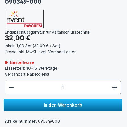
090349-000
Endabschlussgarnitur für Kaltanschlusstechnik
Regulärer Preis:
32,00 €
Inhalt:
1,00 Set (32,00 € / Set)
Preise inkl. MwSt. zzgl.
Versandkosten
Bestellware
Lieferzeit: 10-15 Werktage
Versandart: Paketdienst
zentheme.component.product.quantitySelect.lege
In den Warenkorb
Artikelnummer:
090349000