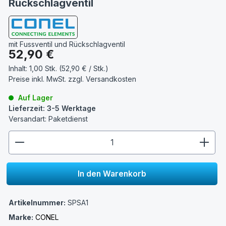
Rückschlagventil
mit Fussventil und Rückschlagventil
Regulärer Preis:
52,90 €
Inhalt:
1,00 Stk. (52,90 € / Stk.)
Preise inkl. MwSt. zzgl.
Versandkosten
Auf Lager
Lieferzeit: 3-5 Werktage
Versandart: Paketdienst
zentheme.component.product.quantitySelect.lege
In den Warenkorb
Artikelnummer:
SPSA1
Marke:
CONEL