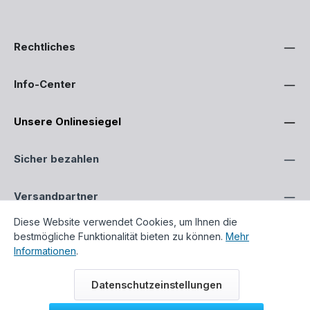
Rechtliches
Info-Center
Unsere Onlinesiegel
Sicher bezahlen
Versandpartner
Diese Website verwendet Cookies, um Ihnen die
bestmögliche Funktionalität bieten zu können.
Mehr
Informationen
.
Alle Preise inklusive gesetzlicher Mehrwertsteuer zzgl.
Datenschutzeinstellungen
Versandkosten
, wenn nicht anders beschrieben.
Alle genannten Markennamen und Bezeichnungen sind