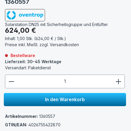
1360557
Solarstation DN25 mit Sicherheitsgruppe und Entlüfter
Regulärer Preis:
624,00 €
Inhalt:
1,00 Stk. (624,00 € / Stk.)
Preise inkl. MwSt. zzgl.
Versandkosten
Bestellware
Lieferzeit: 30-45 Werktage
Versandart: Paketdienst
zentheme.component.product.quantitySelect.lege
In den Warenkorb
Artikelnummer:
1360557
GTIN/EAN:
4026755422870