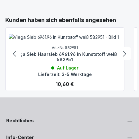
Produktgalerie überspringen
Kunden haben sich ebenfalls angesehen
Art.-Nr. 582951
Viega Sieb Haarsieb 6961.96 in Kunststoff weiß
582951
Auf Lager
Lieferzeit: 3-5 Werktage
Regulärer Preis:
10,60 €
Rechtliches
Info-Center