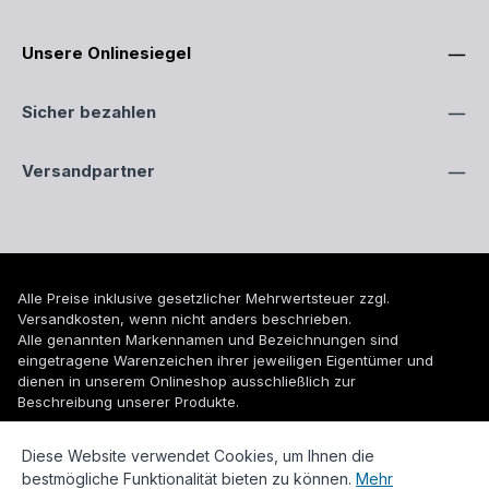
Unsere Onlinesiegel
Sicher bezahlen
Versandpartner
Alle Preise inklusive gesetzlicher Mehrwertsteuer zzgl.
Versandkosten
, wenn nicht anders beschrieben.
Alle genannten Markennamen und Bezeichnungen sind
eingetragene Warenzeichen ihrer jeweiligen Eigentümer und
dienen in unserem Onlineshop ausschließlich zur
Beschreibung unserer Produkte.
© 2026 WUH24.de - Weigel und Unger Heizungs- und
Diese Website verwendet Cookies, um Ihnen die
Sanitärtechnik GmbH
bestmögliche Funktionalität bieten zu können.
Mehr