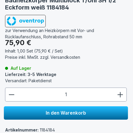
Badheizkörper Multiblock T/Uni SH 1/2''
Eckform weiß 1184184
zur Verwendung an Heizkörpern mit Vor- und
Rücklaufanschluss, Rohrabstand 50 mm
Regulärer Preis:
75,90 €
Inhalt:
1,00 Set (75,90 € / Set)
Preise inkl. MwSt. zzgl.
Versandkosten
Auf Lager
Lieferzeit: 3-5 Werktage
Versandart: Paketdienst
zentheme.component.product.quantitySelect.lege
In den Warenkorb
Artikelnummer:
1184184