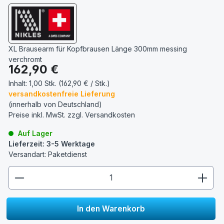
XL Brausearm für Kopfbrausen Länge 300mm messing
verchromt
Regulärer Preis:
162,90 €
Inhalt:
1,00 Stk. (162,90 € / Stk.)
versandkostenfreie Lieferung
(innerhalb von Deutschland)
Preise inkl. MwSt. zzgl.
Versandkosten
Auf Lager
Lieferzeit: 3-5 Werktage
Versandart: Paketdienst
zentheme.component.product.quantitySelect.lege
In den Warenkorb