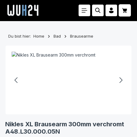
Zum Hauptinhalt springen
Waren
Du bist hier:
Home
Bad
Brausearme
Bildergalerie überspringen
Nikles XL Brausearm 300mm verchromt
A48.L30.000.05N