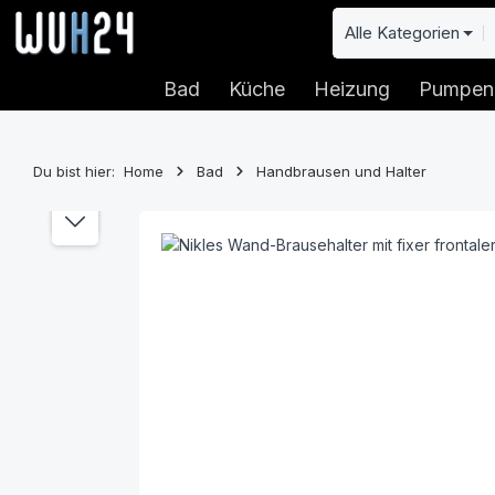
 Hauptinhalt springen
Zur Suche springen
Zur Hauptnavigation springen
Alle Kategorien
Bad
Küche
Heizung
Pumpen
Du bist hier:
Home
Bad
Handbrausen und Halter
Bildergalerie überspringen