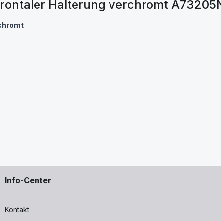
 frontaler Halterung verchromt A73205
rchromt
Info-Center
Kontakt