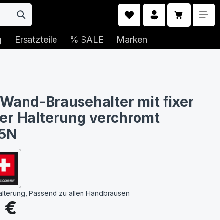
Warenkorb 
g
Ersatzteile
% SALE
Marken
 Wand-Brausehalter mit fixer
ler Halterung verchromt
5N
Halterung, Passend zu allen Handbrausen
s:
 €