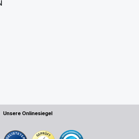
N
Unsere Onlinesiegel