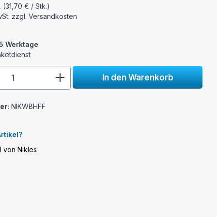
. (31,70 € / Stk.)
wSt. zzgl.
Versandkosten
3-5 Werktage
aketdienst
e.component.product.quantitySelect.
In den Warenkorb
er:
NIKWBHFF
rtikel?
l von Nikles