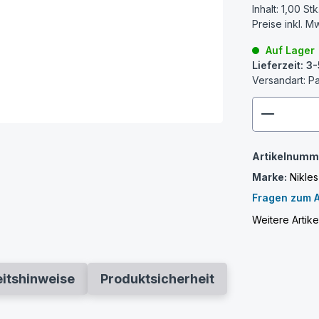
Inhalt:
1,00 Stk
Preise inkl. M
Auf Lager
Lieferzeit: 
Versandart: P
zenthem
Artikelnumm
Marke:
Nikles
Fragen zum A
Weitere Artike
eitshinweise
Produktsicherheit