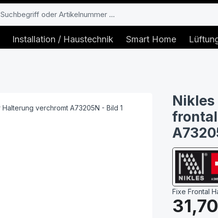
Installation / Haustechnik
Smart Home
Lüftun
Nikles
fronta
A7320
Fixe Frontal 
Regulärer Prei
31,70