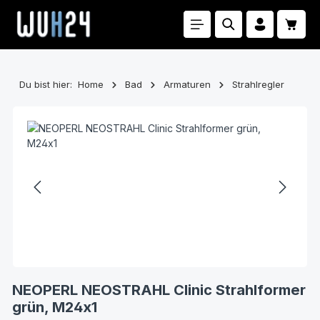
Zum Hauptinhalt springen
Waren
Du bist hier:
Home
Bad
Armaturen
Strahlregler
Bildergalerie überspringen
NEOPERL NEOSTRAHL Clinic Strahlformer
grün, M24x1