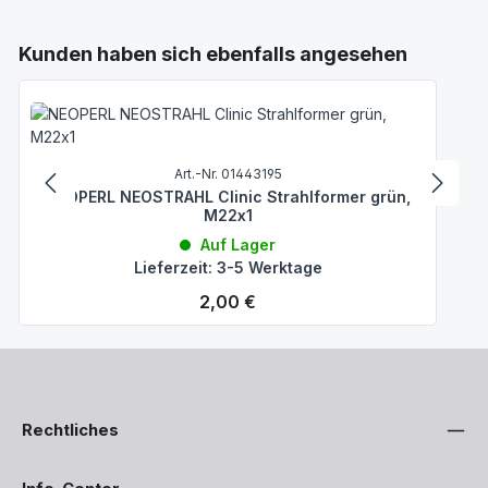
Produktgalerie überspringen
Kunden haben sich ebenfalls angesehen
Art.-Nr. 01443195
NEOPERL NEOSTRAHL Clinic Strahlformer grün,
M22x1
Auf Lager
Lieferzeit: 3-5 Werktage
Regulärer Preis:
2,00 €
Rechtliches