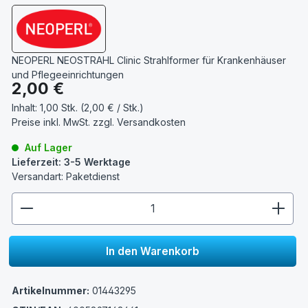
NEOPERL NEOSTRAHL Clinic Strahlformer für Krankenhäuser
und Pflegeeinrichtungen
Regulärer Preis:
2,00 €
Inhalt:
1,00 Stk. (2,00 € / Stk.)
Preise inkl. MwSt. zzgl.
Versandkosten
Auf Lager
Lieferzeit: 3-5 Werktage
Versandart: Paketdienst
zentheme.component.product.quantitySelect.lege
In den Warenkorb
Artikelnummer:
01443295