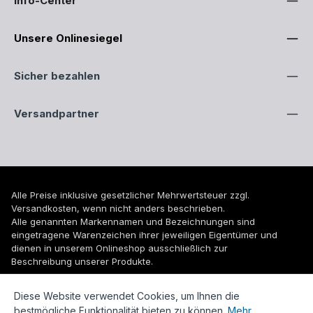
Info-Center
Unsere Onlinesiegel
Sicher bezahlen
Versandpartner
Alle Preise inklusive gesetzlicher Mehrwertsteuer zzgl.
Versandkosten
, wenn nicht anders beschrieben.
Alle genannten Markennamen und Bezeichnungen sind
eingetragene Warenzeichen ihrer jeweiligen Eigentümer und
dienen in unserem Onlineshop ausschließlich zur
Beschreibung unserer Produkte.
© 2026 WUH24.de - Weigel und Unger Heizungs- und
Diese Website verwendet Cookies, um Ihnen die
Sanitärtechnik GmbH
bestmögliche Funktionalität bieten zu können.
Mehr