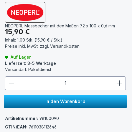
NEOPERL Messbecher mit den Maßen 72 x 100 x 0,6 mm
Regulärer Preis:
15,90 €
Inhalt:
1,00 Stk. (15,90 € / Stk.)
Preise inkl. MwSt. zzgl.
Versandkosten
Auf Lager
Lieferzeit: 3-5 Werktage
Versandart: Paketdienst
zentheme.component.product.quantitySelect.lege
In den Warenkorb
Artikelnummer:
98100090
GTIN/EAN:
7611038112646