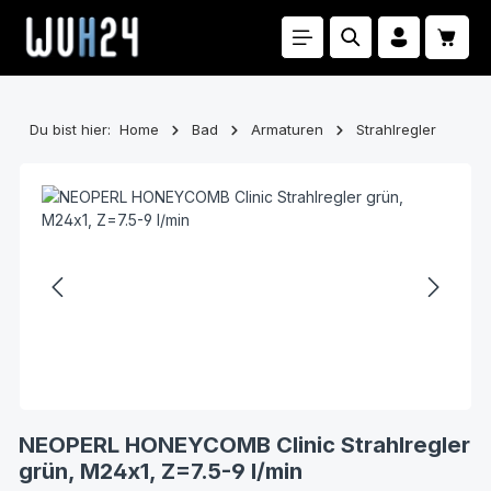
Zum Hauptinhalt springen
Waren
Du bist hier:
Home
Bad
Armaturen
Strahlregler
Bildergalerie überspringen
NEOPERL HONEYCOMB Clinic Strahlregler
grün, M24x1, Z=7.5-9 l/min