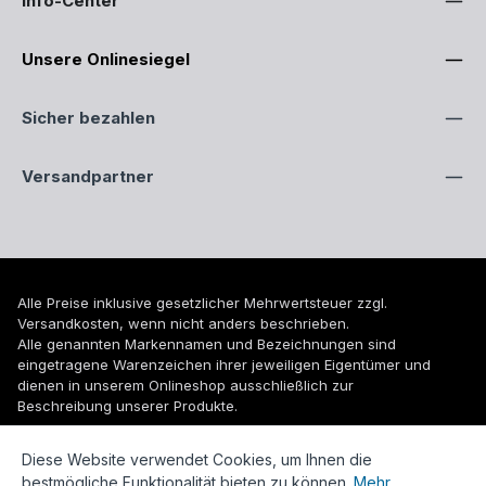
Info-Center
Unsere Onlinesiegel
Sicher bezahlen
Versandpartner
Alle Preise inklusive gesetzlicher Mehrwertsteuer zzgl.
Versandkosten
, wenn nicht anders beschrieben.
Alle genannten Markennamen und Bezeichnungen sind
eingetragene Warenzeichen ihrer jeweiligen Eigentümer und
dienen in unserem Onlineshop ausschließlich zur
Beschreibung unserer Produkte.
© 2026 WUH24.de - Weigel und Unger Heizungs- und
Diese Website verwendet Cookies, um Ihnen die
Sanitärtechnik GmbH
bestmögliche Funktionalität bieten zu können.
Mehr