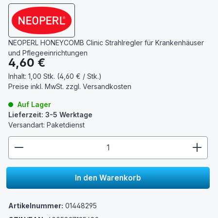
NEOPERL HONEYCOMB Clinic Strahlregler für Krankenhäuser
und Pflegeeinrichtungen
Regulärer Preis:
4,60 €
Inhalt:
1,00 Stk. (4,60 € / Stk.)
Preise inkl. MwSt. zzgl.
Versandkosten
Auf Lager
Lieferzeit: 3-5 Werktage
Versandart: Paketdienst
zentheme.component.product.quantitySelect.lege
In den Warenkorb
Artikelnummer:
01448295