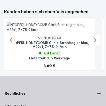
Produktgalerie überspringen
Kunden haben sich ebenfalls angesehen
Art.-Nr. 01449195
NEOPERL HONEYCOMB Clinic Strahlregler blau,
M22x1, Z=7.5-9 l/min
Auf Lager
Lieferzeit: 3-5 Werktage
Regulärer Preis:
4,60 €
Rechtliches