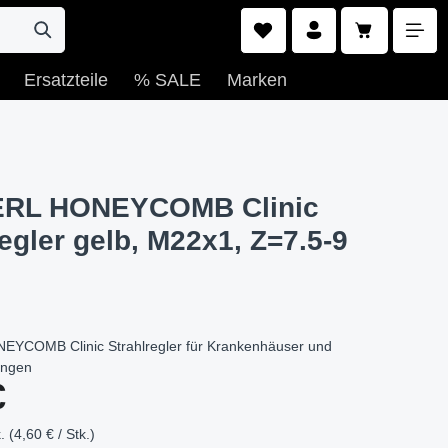
Warenkorb e
Ersatzteile
% SALE
Marken
RL HONEYCOMB Clinic
regler gelb, M22x1, Z=7.5-9
YCOMB Clinic Strahlregler für Krankenhäuser und
ungen
s:
€
. (4,60 € / Stk.)