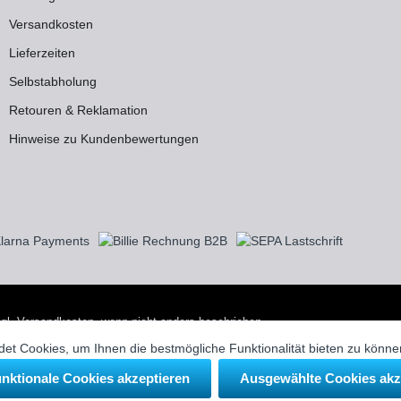
Versandkosten
Lieferzeiten
Selbstabholung
Retouren & Reklamation
Hinweise zu Kundenbewertungen
zgl.
Versandkosten
, wenn nicht anders beschrieben.
 eingetragene Warenzeichen ihrer jeweiligen Eigentümer und dienen in uns
et Cookies, um Ihnen die bestmögliche Funktionalität bieten zu könn
unktionale Cookies akzeptieren
Ausgewählte Cookies akz
nd Sanitärtechnik GmbH