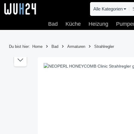
 Hauptinhalt springen
Zur Suche springen
Zur Hauptnavigation springen
Alle Kategorien
Bad
Küche
Heizung
Pumpe
Du bist hier:
Home
Bad
Armaturen
Strahlregler
Bildergalerie überspringen