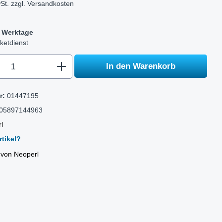
St. zzgl.
Versandkosten
-5 Werktage
ketdienst
.component.product.quantitySelect.legen
In den Warenkorb
r:
01447195
05897144963
l
tikel?
l von Neoperl