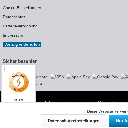
Cookie-Einstellungen
Datenschutz
Batterieverordnung
Impressum
Vertrag widerrufen
Sicher bezahlen
Durch IT-Recht
Kanzlei
Alle Preise inklusive gesetzlicher Mehrwertsteuer z
Alle genannten Markennamen und Bezeichnungen sind
Diese Website verwend
Kundenmeinung:
Datenschutzeinstellungen
Nur f
© 2026 WUH24.de - Weigel und Unger Heizungs- u
SEHR GUT