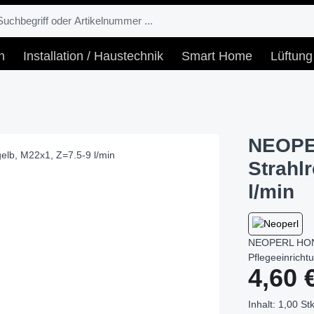
n
Installation / Haustechnik
Smart Home
Lüftung
NEOPE
Strahl
l/min
NEOPERL HONE
Pflegeeinricht
Regulärer Prei
4,60 
Inhalt:
1,00 Stk