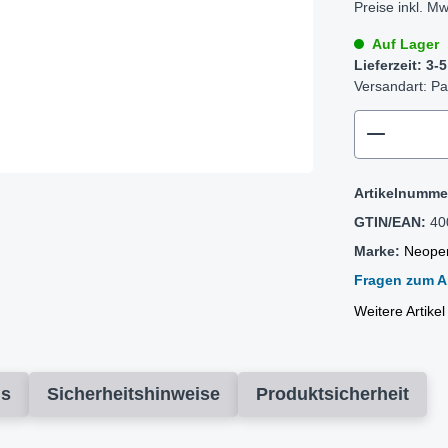
Preise inkl. Mw
Auf Lager
Lieferzeit: 3
Versandart: Pa
zentheme
Artikelnumme
GTIN/EAN:
40
Marke:
Neoper
Fragen zum Ar
Weitere Artike
ds
Sicherheitshinweise
Produktsicherheit