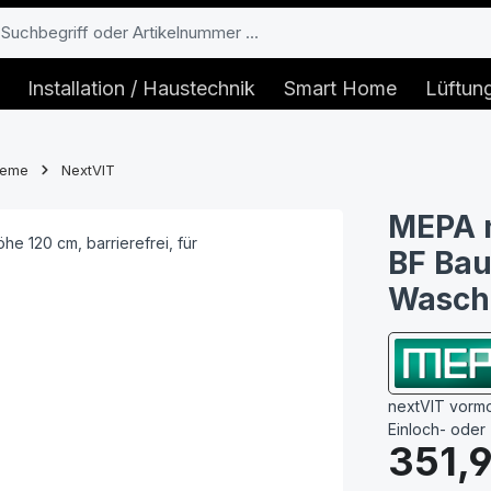
Installation / Haustechnik
Smart Home
Lüftun
teme
NextVIT
MEPA 
BF Bau
Wasch
nextVIT vormo
Einloch- oder
Regulärer Prei
351,