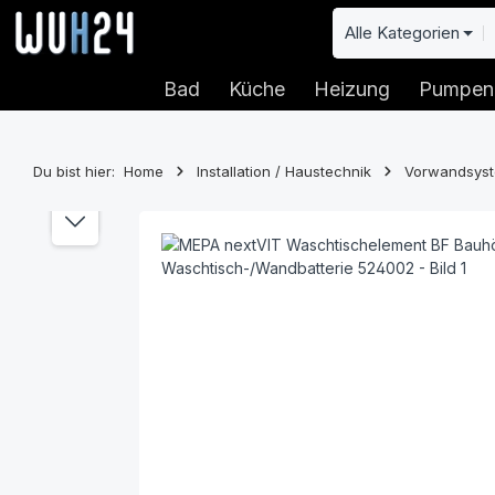
 Hauptinhalt springen
Zur Suche springen
Zur Hauptnavigation springen
Alle Kategorien
Bad
Küche
Heizung
Pumpen
Du bist hier:
Home
Installation / Haustechnik
Vorwandsys
Bildergalerie überspringen