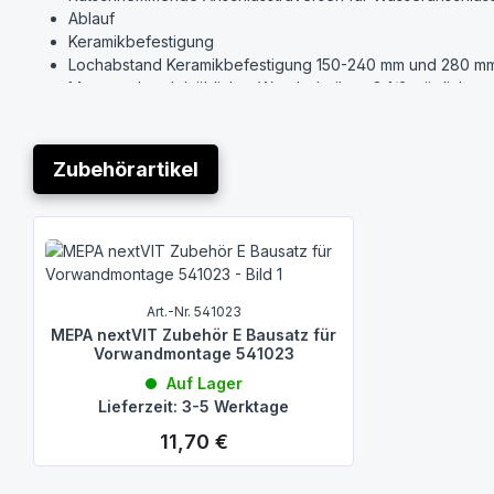
Ablauf
Keramikbefestigung
Lochabstand Keramikbefestigung 150-240 mm und 280 m
Montage handelsüblicher Wandscheiben G 1/2 möglich
Lieferumfang:
Montage-Set zur Montage in Ständerleichtbauwand
Zubehörartikel
2 schallgedämmte MEPA-Wandscheiben G 1/2
UP-Sipon mit verchromtem Anschlussrohr und Abdeckplatte
Geruchsverschluss im UP-Gehäuse 50 mm höhenverstellb
Produktgalerie überspringen
2 Gewindebolzen M10
Befestigungsmaterial
Hersteller: MEPA Pauli und Menden GmbH
Art.-Nr. 541023
Typ: nextVIT
MEPA nextVIT Zubehör E Bausatz für
Artikelnummer: 524002
Vorwandmontage 541023
Auf Lager
Zubehör, separat erhältlich:
Lieferzeit: 3-5 Werktage
Wandwinkel-Set zur Einzelmontage vor Massivwand (Nr. 5
11,70 €
Regulärer Preis: