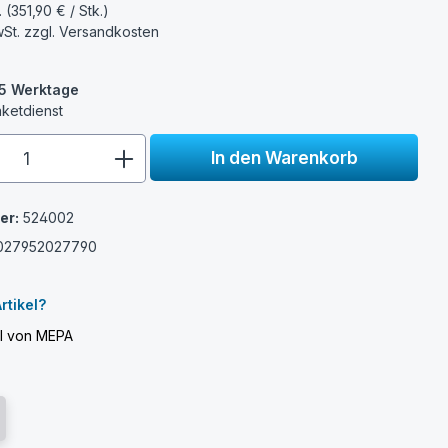
. (351,90 € / Stk.)
wSt. zzgl.
Versandkosten
3-5 Werktage
aketdienst
e.component.product.quantitySelect.
In den Warenkorb
er:
524002
027952027790
rtikel?
el von MEPA