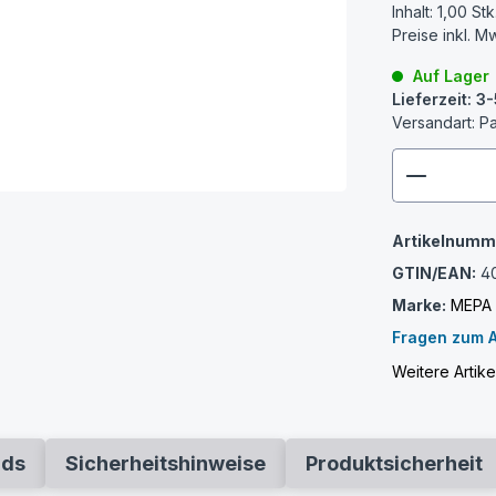
Inhalt:
1,00 Stk
Preise inkl. M
Auf Lager
Lieferzeit: 
Versandart: P
zenthem
Artikelnumm
GTIN/EAN:
4
Marke:
MEPA
Fragen zum A
Weitere Artik
ads
Sicherheitshinweise
Produktsicherheit