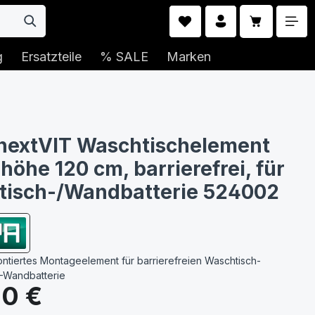
Warenkorb 
g
Ersatzteile
% SALE
Marken
nextVIT Waschtischelement
höhe 120 cm, barrierefrei, für
tisch-/Wandbatterie 524002
ntiertes Montageelement für barrierefreien Waschtisch-
 -Wandbatterie
s:
90 €