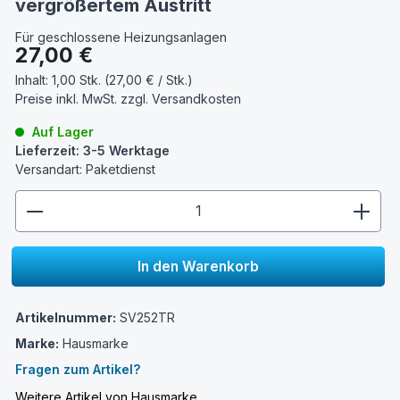
vergrößertem Austritt
Für geschlossene Heizungsanlagen
Regulärer Preis:
27,00 €
Inhalt:
1,00 Stk. (27,00 € / Stk.)
Preise inkl. MwSt. zzgl.
Versandkosten
Auf Lager
Lieferzeit: 3-5 Werktage
Versandart: Paketdienst
zentheme.component.product.quantitySelect.lege
In den Warenkorb
Artikelnummer:
SV252TR
Marke:
Hausmarke
Fragen zum Artikel?
Weitere Artikel von Hausmarke