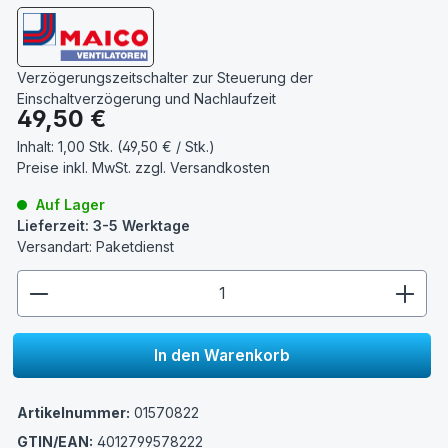
Verzögerungszeitschalter zur Steuerung der
Einschaltverzögerung und Nachlaufzeit
Regulärer Preis:
49,50 €
Inhalt:
1,00 Stk. (49,50 € / Stk.)
Preise inkl. MwSt. zzgl.
Versandkosten
Auf Lager
Lieferzeit: 3-5 Werktage
Versandart: Paketdienst
zentheme.component.product.quantitySelect.lege
In den Warenkorb
Artikelnummer:
01570822
GTIN/EAN:
4012799578222