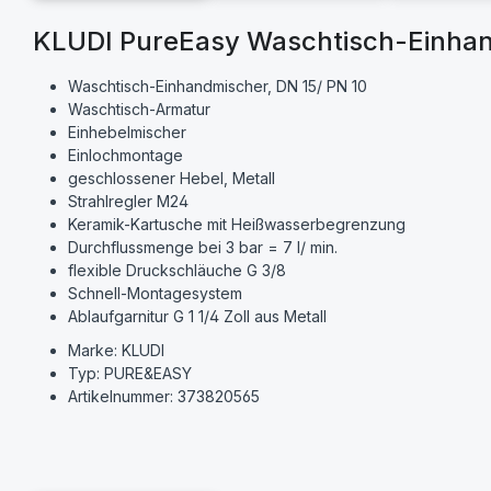
KLUDI PureEasy Waschtisch-Einhan
Waschtisch-Einhandmischer, DN 15/ PN 10
Waschtisch-Armatur
Einhebelmischer
Einlochmontage
geschlossener Hebel, Metall
Strahlregler M24
Keramik-Kartusche mit Heißwasserbegrenzung
Durchflussmenge bei 3 bar = 7 l/ min.
flexible Druckschläuche G 3/8
Schnell-Montagesystem
Ablaufgarnitur G 1 1/4 Zoll aus Metall
Marke: KLUDI
Typ: PURE&EASY
Artikelnummer: 373820565