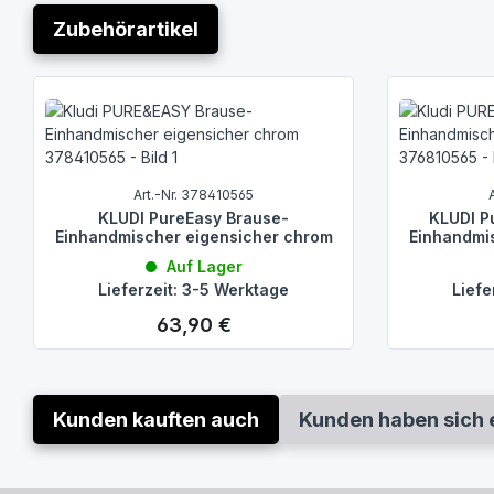
Zubehörartikel
Produktgalerie überspringen
Art.-Nr. 378410565
KLUDI PureEasy Brause-
KLUDI P
Einhandmischer eigensicher chrom
Einhandmi
Auf Lager
Lieferzeit: 3-5 Werktage
Liefe
63,90 €
Regulärer Preis:
Kunden kauften auch
Kunden haben sich 