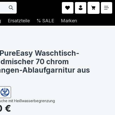
Warenkorb 
g
Ersatzteile
% SALE
Marken
PureEasy Waschtisch-
ndmischer 70 chrom
ngen-Ablaufgarnitur aus
usche mit Heißwasserbegrenzung
s:
0 €