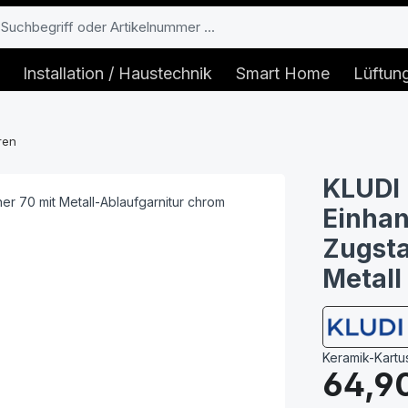
Installation / Haustechnik
Smart Home
Lüftun
ren
KLUDI 
Einha
Zugsta
Metall
Keramik-Kart
Regulärer Prei
64,9