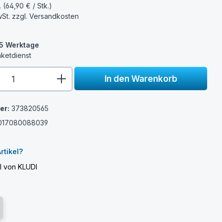
. (64,90 € / Stk.)
wSt. zzgl.
Versandkosten
3-5 Werktage
aketdienst
e.component.product.quantitySelect.
In den Warenkorb
er:
373820565
017080088039
rtikel?
el von KLUDI