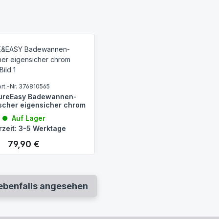
Art.-Nr. 376810565
ureEasy Badewannen-
scher eigensicher chrom
Auf Lager
rzeit: 3-5 Werktage
79,90 €
Regulärer Preis:
ebenfalls angesehen