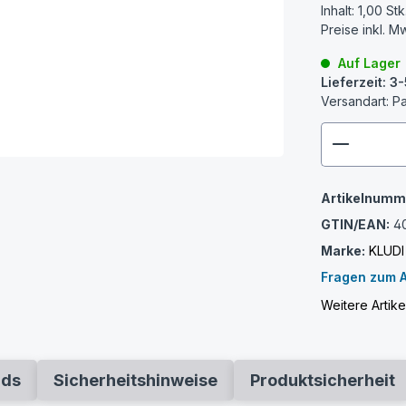
Inhalt:
1,00 Stk
Preise inkl. M
Auf Lager
Lieferzeit: 
Versandart: P
zenthem
Artikelnumm
GTIN/EAN:
4
Marke:
KLUDI
Fragen zum A
Weitere Artik
ads
Sicherheitshinweise
Produktsicherheit