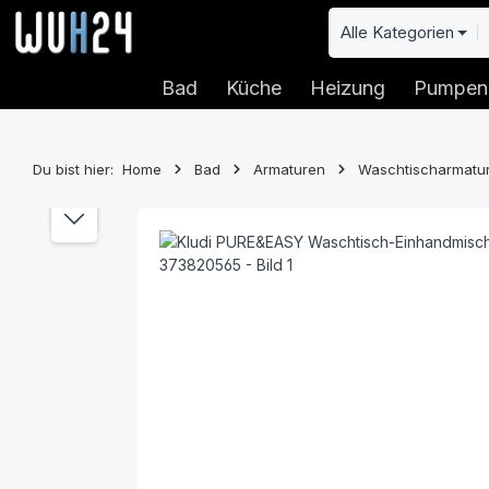
 Hauptinhalt springen
Zur Suche springen
Zur Hauptnavigation springen
Alle Kategorien
Bad
Küche
Heizung
Pumpen
Du bist hier:
Home
Bad
Armaturen
Waschtischarmatu
Bildergalerie überspringen