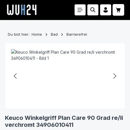
Zum Hauptinhalt springen
Waren
Du bist hier:
Home
Bad
Barrierefrei
Bildergalerie überspringen
Keuco Winkelgriff Plan Care 90 Grad re/li
verchromt 34906010411