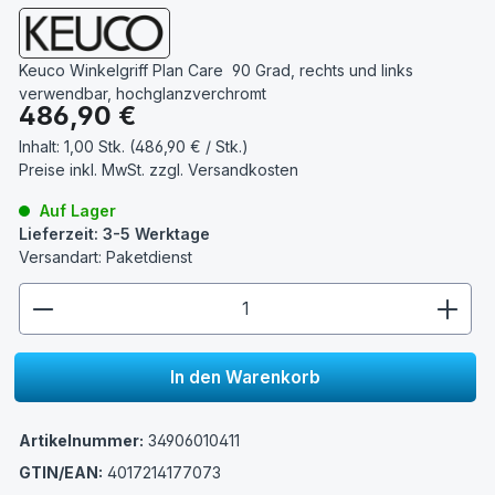
Keuco Winkelgriff Plan Care 90 Grad, rechts und links
verwendbar, hochglanzverchromt
Regulärer Preis:
486,90 €
Inhalt:
1,00 Stk. (486,90 € / Stk.)
Preise inkl. MwSt. zzgl.
Versandkosten
Auf Lager
Lieferzeit: 3-5 Werktage
Versandart: Paketdienst
zentheme.component.product.quantitySelect.lege
In den Warenkorb
Artikelnummer:
34906010411
GTIN/EAN:
4017214177073