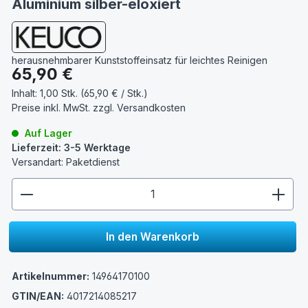
Aluminium silber-eloxiert
herausnehmbarer Kunststoffeinsatz für leichtes Reinigen
Regulärer Preis:
65,90 €
Inhalt:
1,00 Stk. (65,90 € / Stk.)
Preise inkl. MwSt. zzgl.
Versandkosten
Auf Lager
Lieferzeit: 3-5 Werktage
Versandart: Paketdienst
zentheme.component.product.quantitySelect.lege
In den Warenkorb
Artikelnummer:
14964170100
GTIN/EAN:
4017214085217