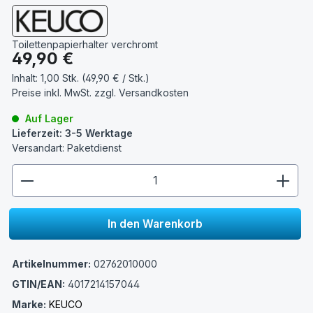
Toilettenpapierhalter verchromt
Regulärer Preis:
49,90 €
Inhalt:
1,00 Stk. (49,90 € / Stk.)
Preise inkl. MwSt. zzgl.
Versandkosten
Auf Lager
Lieferzeit: 3-5 Werktage
Versandart: Paketdienst
zentheme.component.product.quantitySelect.lege
In den Warenkorb
Artikelnummer:
02762010000
GTIN/EAN:
4017214157044
Marke:
KEUCO