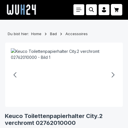
Zum Hauptinhalt springen
Waren
Du bist hier:
Home
Bad
Accessoires
Bildergalerie überspringen
Keuco Toilettenpapierhalter City.2
verchromt 02762010000