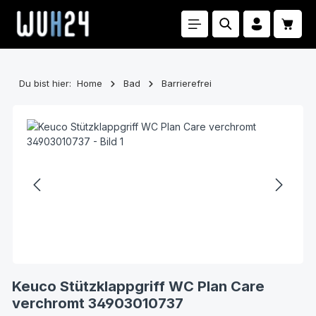
Zum Hauptinhalt springen
Waren
Du bist hier:
Home
Bad
Barrierefrei
Bildergalerie überspringen
Keuco Stützklappgriff WC Plan Care
verchromt 34903010737