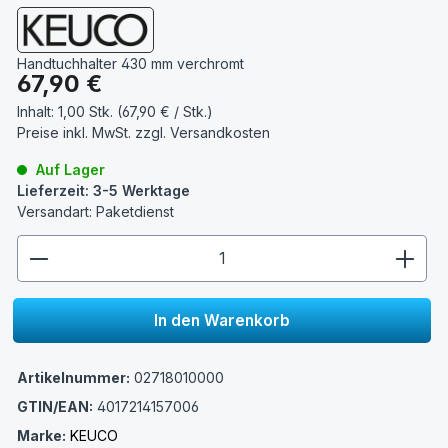
Handtuchhalter 430 mm verchromt
Regulärer Preis:
67,90 €
Inhalt:
1,00 Stk. (67,90 € / Stk.)
Preise inkl. MwSt. zzgl.
Versandkosten
Auf Lager
Lieferzeit: 3-5 Werktage
Versandart: Paketdienst
zentheme.component.product.quantitySelect.lege
In den Warenkorb
Artikelnummer:
02718010000
GTIN/EAN:
4017214157006
Marke:
KEUCO