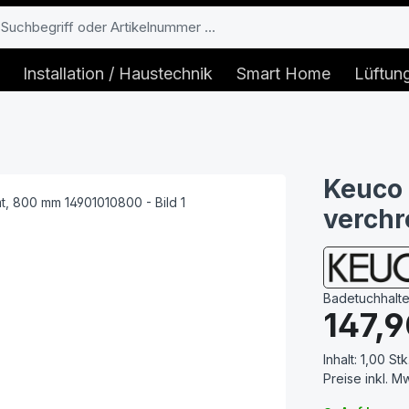
Installation / Haustechnik
Smart Home
Lüftun
Keuco 
verch
Badetuchhalt
Regulärer Prei
147,9
Inhalt:
1,00 Stk
Preise inkl. M