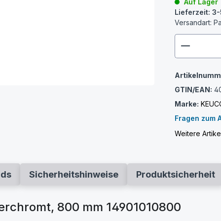
Auf Lager
Lieferzeit: 
Versandart: P
zenthem
Artikelnumm
GTIN/EAN:
4
Marke:
KEUC
Fragen zum A
Weitere Artik
ads
Sicherheitshinweise
Produktsicherheit
verchromt, 800 mm 14901010800