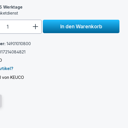
3-5 Werktage
aketdienst
e.component.product.quantitySelect.
In den Warenkorb
er:
14901010800
017214084821
O
rtikel?
el von KEUCO