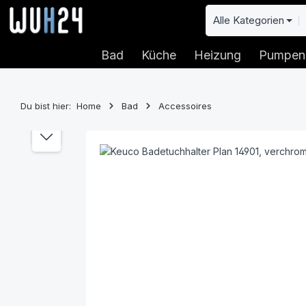
 Hauptinhalt springen
Zur Suche springen
Zur Hauptnavigation springen
Alle Kategorien
Bad
Küche
Heizung
Pumpen
Du bist hier:
Home
Bad
Accessoires
Bildergalerie überspringen