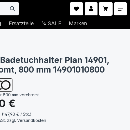
Warenkorb 
g
Ersatzteile
% SALE
Marken
Badetuchhalter Plan 14901,
romt, 800 mm 14901010800
er 800 mm verchromt
s:
0 €
. (147,90 € / Stk.)
wSt. zzgl.
Versandkosten