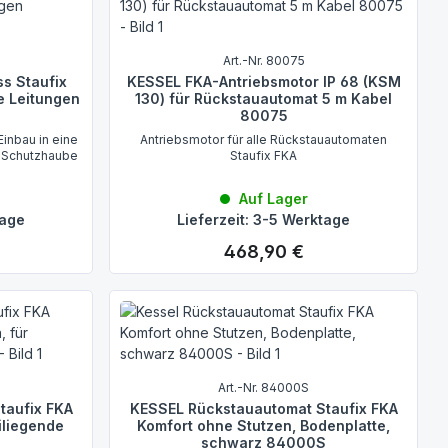
Art.-Nr. 80075
s Staufix
KESSEL FKA-Antriebsmotor IP 68 (KSM
e Leitungen
130) für Rückstauautomat 5 m Kabel
80075
Einbau in eine
Antriebsmotor für alle Rückstauautomaten
t Schutzhaube
Staufix FKA
Auf Lager
tage
Lieferzeit: 3-5 Werktage
468,90 €
Regulärer Preis:
Art.-Nr. 84000S
taufix FKA
KESSEL Rückstauautomat Staufix FKA
iliegende
Komfort ohne Stutzen, Bodenplatte,
schwarz 84000S