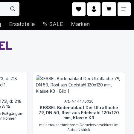
Warenkorb 
g
Ersatzteile
% SALE
Marken
173, d: 218
Art.-Nr. 4470020
 A 15
KESSEL Bodenablauf Der Ultraflache
79, DN 50, Rost aus Edelstahl 120x120
on Fußgängern
mm, Klasse K3
en können
mit herausnehmbarem Geruchsverschluss im
Aufsatzstück