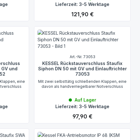
tage
Lieferzeit: 3-5 Werktage
121,90 €
Regulärer Preis:
Art.-Nr. 73053
rschluss
KESSEL Rückstauverschluss Staufix
t GV und
Siphon DN 50 mit GV und Einlauftrichter
052
73053
 Klappen, eine
Mit zwei selbsttätig schließenden Klappen, eine
otverschluss
davon als handverriegelbarer Notverschluss
Auf Lager
tage
Lieferzeit: 3-5 Werktage
97,90 €
Regulärer Preis: