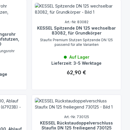
Art.-Nr. 83082
KESSEL Spitzende DN 125 wechselbar
83082, für Grundkörper
ungsrohr
ufstutzen,
Staufix Premium Stutzen Spitzende DN 125
0
passend für alle Varianten
ungsrohr
Auf Lager
Lieferzeit: 3-5 Werktage
62,90 €
Regulärer Preis:
tage
Art.-Nr. 730125
KESSEL Rückstaudoppelverschluss
Staufix DN 125 freiliegend 730125
00, Ablauf