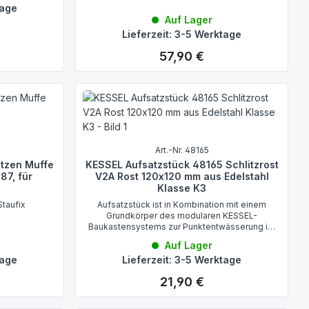
tage
Auf Lager
Lieferzeit: 3-5 Werktage
57,90 €
Regulärer Preis:
Art.-Nr. 48165
utzen Muffe
KESSEL Aufsatzstück 48165 Schlitzrost
87, für
V2A Rost 120x120 mm aus Edelstahl
Klasse K3
Staufix
Aufsatzstück ist in Kombination mit einem
Grundkörper des modularen KESSEL-
Baukastensystems zur Punktentwässerung im
Innenbereich geeignet
Auf Lager
tage
Lieferzeit: 3-5 Werktage
21,90 €
Regulärer Preis: