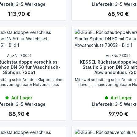
ferzeit: 3-5 Werktage
Lieferzeit: 3-5 Werk
113,90 €
68,90 €
Regulärer Preis:
Regulärer Preis:
Art.-Nr. 73051
Art.-Nr. 73052
Rückstaudoppelverschluss
KESSEL Rückstaudoppelve
iphon DN 50 für Waschtisch-
Staufix Siphon DN 50 mi
Siphons 73051
Abw.anschluss 73
sttätig schließenden Klappen, eine
Mit zwei selbsttätig schließenden
handverriegelbarer Notverschluss
davon als handverriegelbarer N
Auf Lager
Auf Lager
ferzeit: 3-5 Werktage
Lieferzeit: 3-5 Werk
88,90 €
97,90 €
Regulärer Preis:
Regulärer Preis: