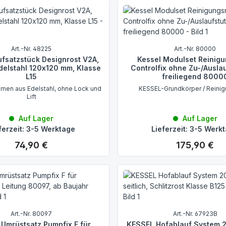
Art.-Nr. 48225
Art.-Nr. 80000
fsatzstück Designrost V2A,
Kessel Modulset Reinig
delstahl 120x120 mm, Klasse
Controlfix ohne Zu-/Ausla
L15
freiliegend 8000
men aus Edelstahl, ohne Lock und
KESSEL-Grundkörper / Reinig
Lift
Auf Lager
Auf Lager
ferzeit: 3-5 Werktage
Lieferzeit: 3-5 Werk
74,90 €
175,90 €
Regulärer Preis:
Regulärer Preis:
Art.-Nr. 80097
Art.-Nr. 67923B
Umrüstsatz Pumpfix F für
KESSEL Hofablauf System 2