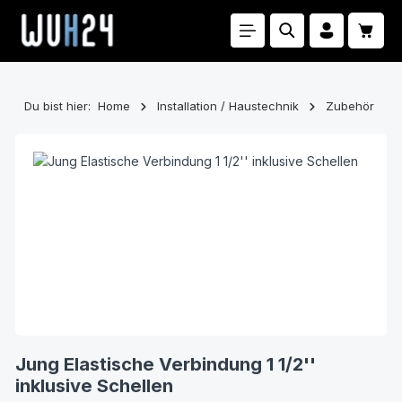
Zum Hauptinhalt springen
Waren
Du bist hier:
Home
Installation / Haustechnik
Zubehör
Bildergalerie überspringen
Jung Elastische Verbindung 1 1/2''
inklusive Schellen