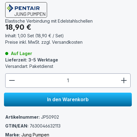
Elastische Verbindung mit Edelstahlschellen
Regulärer Preis:
18,90 €
Inhalt:
1,00 Set (18,90 € / Set)
Preise inkl. MwSt. zzgl.
Versandkosten
Auf Lager
Lieferzeit: 3-5 Werktage
Versandart: Paketdienst
zentheme.component.product.quantitySelect.lege
In den Warenkorb
Artikelnummer:
JP50902
GTIN/EAN:
7630046632113
Marke:
Jung Pumpen