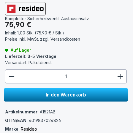
Kompletter Sicherheitsventil-Austauschsatz
Regulärer Preis:
75,90 €
Inhalt:
1,00 Stk. (75,90 € / Stk.)
Preise inkl. MwSt. zzgl.
Versandkosten
Auf Lager
Lieferzeit: 3-5 Werktage
Versandart: Paketdienst
zentheme.component.product.quantitySelect.lege
In den Warenkorb
Artikelnummer:
A1521AB
GTIN/EAN:
4019837024826
Marke:
Resideo