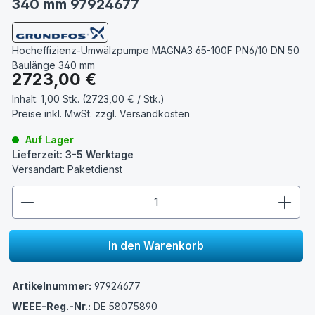
340 mm 97924677
Hocheffizienz-Umwälzpumpe MAGNA3 65-100F PN6/10 DN 50
Baulänge 340 mm
Regulärer Preis:
2723,00 €
Inhalt:
1,00 Stk. (2723,00 € / Stk.)
Preise inkl. MwSt. zzgl.
Versandkosten
Auf Lager
Lieferzeit: 3-5 Werktage
Versandart: Paketdienst
zentheme.component.product.quantitySelect.lege
In den Warenkorb
Artikelnummer:
97924677
WEEE-Reg.-Nr.:
DE 58075890