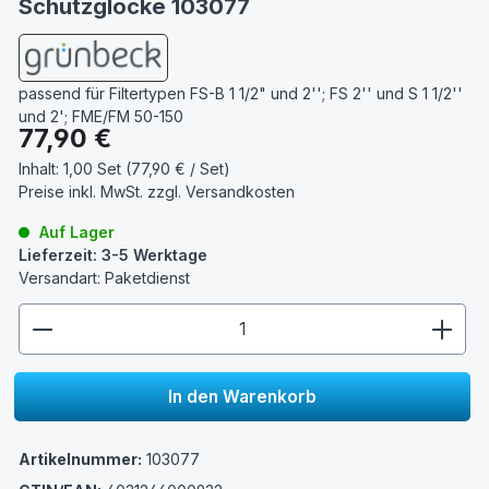
Schutzglocke 103077
passend für Filtertypen FS-B 1 1/2" und 2''; FS 2'' und S 1 1/2''
und 2'; FME/FM 50-150
Regulärer Preis:
77,90 €
Inhalt:
1,00 Set (77,90 € / Set)
Preise inkl. MwSt. zzgl.
Versandkosten
Auf Lager
Lieferzeit: 3-5 Werktage
Versandart: Paketdienst
zentheme.component.product.quantitySelect.lege
In den Warenkorb
Artikelnummer:
103077