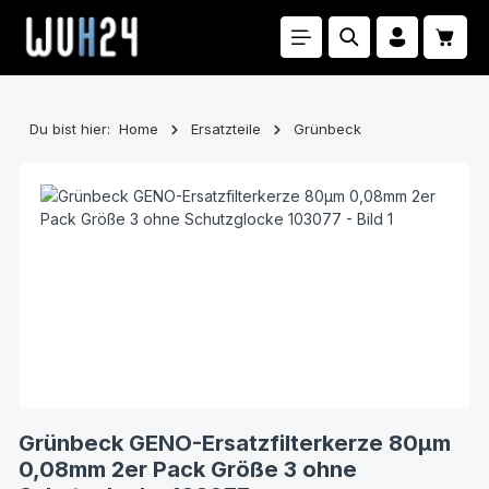
Zum Hauptinhalt springen
Waren
Du bist hier:
Home
Ersatzteile
Grünbeck
Bildergalerie überspringen
Grünbeck GENO-Ersatzfilterkerze 80µm
0,08mm 2er Pack Größe 3 ohne