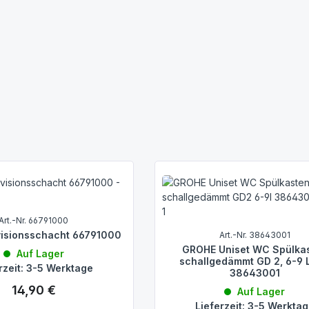
Art.-Nr. 66791000
isionsschacht 66791000
Art.-Nr. 38643001
GROHE Uniset WC Spülka
Auf Lager
schallgedämmt GD 2, 6-9 L
rzeit: 3-5 Werktage
38643001
14,90 €
Regulärer Preis:
Auf Lager
Lieferzeit: 3-5 Werkta