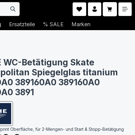
Warenkorb 
g
Ersatzteile
% SALE
Marken
 WC-Betätigung Skate
olitan Spiegelglas titanium
0A0 389160A0 389160A0
0A0 3891
erprint Oberfläche, für 2-Mengen- und Start & Stopp-Betätigung
s: