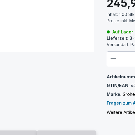
245,
Inhalt:
1,00 Stk
Preise inkl. M
Auf Lager
Lieferzeit: 
Versandart: P
zenthem
Artikelnumm
GTIN/EAN:
4
Marke:
Groh
Fragen zum A
Weitere Artik