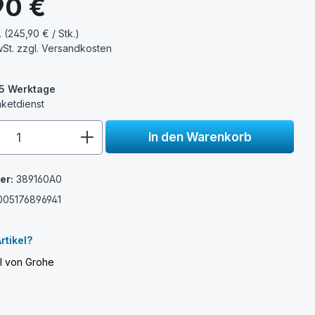
90 €
. (245,90 € / Stk.)
wSt. zzgl.
Versandkosten
3-5 Werktage
aketdienst
e.component.product.quantitySelect.
In den Warenkorb
er:
389160A0
005176896941
e
rtikel?
el von Grohe