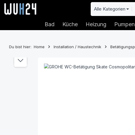
 Hauptinhalt springen
Zur Suche springen
Zur Hauptnavigation springen
Alle Kategorien
Bad
Küche
Heizung
Pumpen
Du bist hier:
Home
Installation / Haustechnik
Betätigungsp
Bildergalerie überspringen