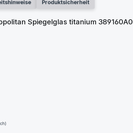
eitshinweise
Produktsicherheit
olitan Spiegelglas titanium 389160
ich)