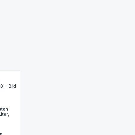
sten
iter,
ge