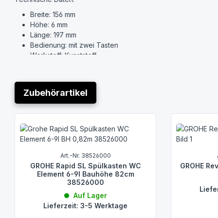
Breite: 156 mm
Höhe: 6 mm
Länge: 197 mm
Bedienung: mit zwei Tasten
Werkstoff: Kunststoff
Schutz gegen Vandalismus: Nein
Art der Betätigung: EV003672
Zubehörartikel
Produktgalerie überspringen
Art.-Nr. 38526000
GROHE Rapid SL Spülkasten WC
GROHE Rev
Element 6-9l Bauhöhe 82cm
38526000
Liefe
Auf Lager
Lieferzeit: 3-5 Werktage