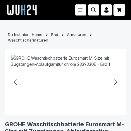
Zum Hauptinhalt springen
Waren
Du bist hier:
Home
Bad
Armaturen
Waschtischarmaturen
Bildergalerie überspringen
GROHE Waschtischbatterie Eurosmart M-