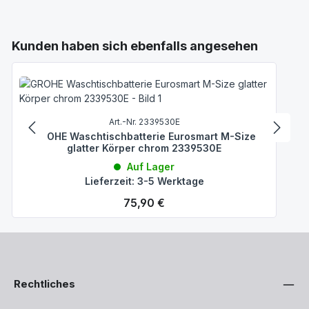
Produktgalerie überspringen
Kunden haben sich ebenfalls angesehen
Art.-Nr. 2339530E
GROHE Waschtischbatterie Eurosmart M-Size
glatter Körper chrom 2339530E
Auf Lager
Lieferzeit: 3-5 Werktage
Regulärer Preis:
75,90 €
Rechtliches