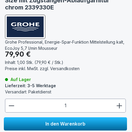
Size mit Zugstangen-Ablaufgarnitur
chrom 2339330E
Grohe Professional, Energie-Spar-Funktion Mittelstellung kalt,
EcoJoy 5,7 l/min Mousseur
Regulärer Preis:
79,90 €
Inhalt:
1,00 Stk. (79,90 € / Stk.)
Preise inkl. MwSt. zzgl.
Versandkosten
Auf Lager
Lieferzeit: 3-5 Werktage
Versandart: Paketdienst
zentheme.component.product.quantitySelect.lege
In den Warenkorb