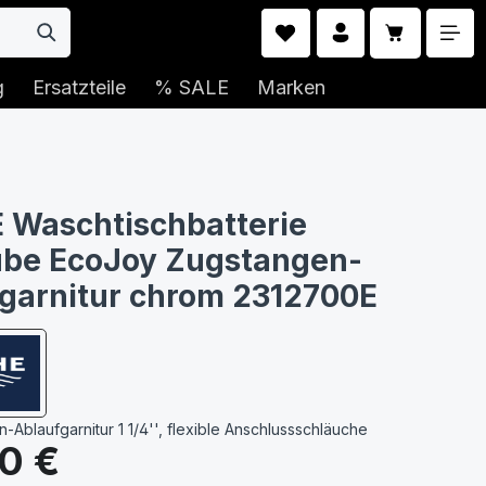
Warenkorb 
g
Ersatzteile
% SALE
Marken
 Waschtischbatterie
ube EcoJoy Zugstangen-
garnitur chrom 2312700E
-Ablaufgarnitur 1 1/4'', flexible Anschlussschläuche
s:
0 €