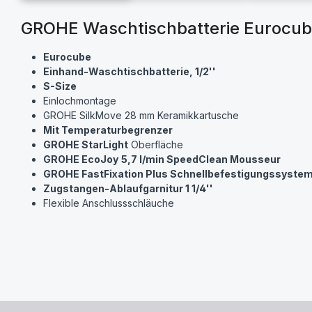
GROHE Waschtischbatterie Eurocub
Eurocube
Einhand-Waschtischbatterie, 1/2''
S-Size
Einlochmontage
GROHE SilkMove 28 mm Keramikkartusche
Mit Temperaturbegrenzer
GROHE StarLight
Oberfläche
GROHE EcoJoy
5,7 l/min SpeedClean Mousseur
GROHE FastFixation Plus Schnellbefestigungssyste
Zugstangen-Ablaufgarnitur 1 1/4''
Flexible Anschlussschläuche