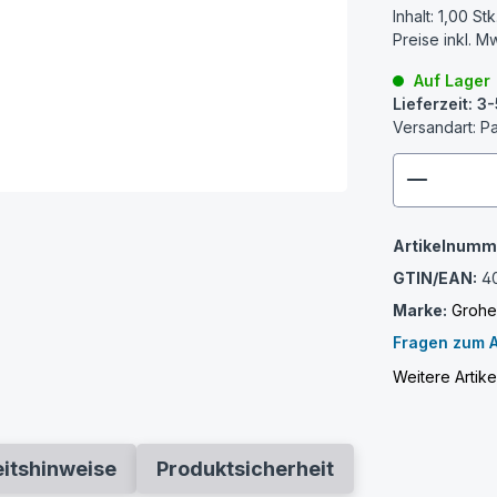
Inhalt:
1,00 Stk
Preise inkl. M
Auf Lager
Lieferzeit: 
Versandart: P
zenthem
Artikelnumm
GTIN/EAN:
4
Marke:
Groh
Fragen zum A
Weitere Artik
eitshinweise
Produktsicherheit