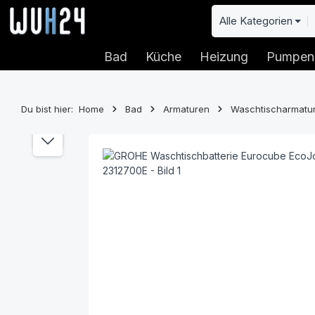
 Hauptinhalt springen
Zur Suche springen
Zur Hauptnavigation springen
Alle Kategorien
Bad
Küche
Heizung
Pumpen
Du bist hier:
Home
Bad
Armaturen
Waschtischarmatu
Bildergalerie überspringen