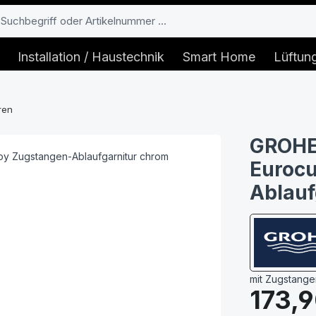
Installation / Haustechnik
Smart Home
Lüftun
ren
GROHE
Euroc
Ablauf
mit Zugstangen
Regulärer Prei
173,9