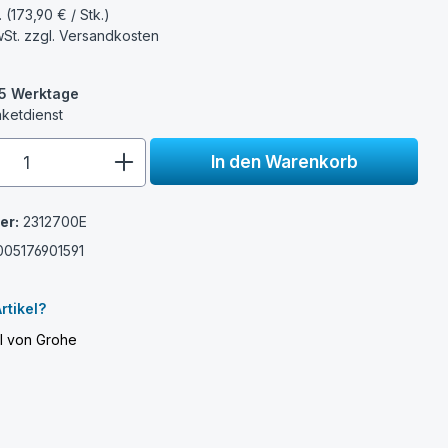
. (173,90 € / Stk.)
wSt. zzgl.
Versandkosten
3-5 Werktage
aketdienst
e.component.product.quantitySelect.
In den Warenkorb
er:
2312700E
005176901591
e
rtikel?
el von Grohe