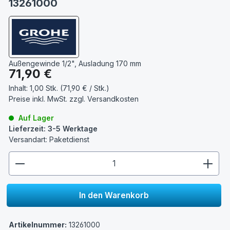
13261000
Außengewinde 1/2", Ausladung 170 mm
Regulärer Preis:
71,90 €
Inhalt:
1,00 Stk. (71,90 € / Stk.)
Preise inkl. MwSt. zzgl.
Versandkosten
Auf Lager
Lieferzeit: 3-5 Werktage
Versandart: Paketdienst
zentheme.component.product.quantitySelect.lege
In den Warenkorb
Artikelnummer:
13261000