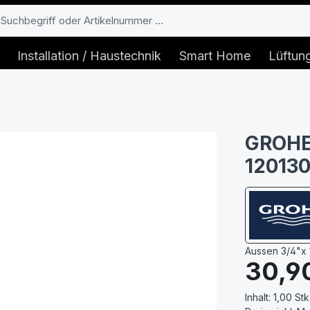
Installation / Haustechnik
Smart Home
Lüftun
GROHE
12013
Aussen 3/4"x 
Regulärer Prei
30,9
Inhalt:
1,00 Stk