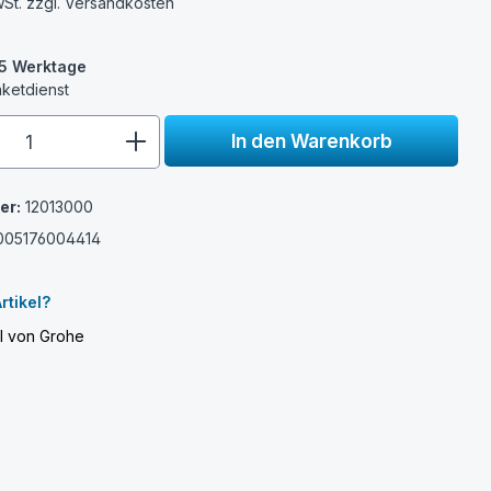
wSt. zzgl.
Versandkosten
3-5 Werktage
aketdienst
e.component.product.quantitySelect.
In den Warenkorb
er:
12013000
005176004414
e
rtikel?
el von Grohe