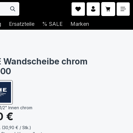
Warenkorb 
g
Ersatzteile
% SALE
Marken
 Wandscheibe chrom
000
1/2" Innen chrom
s:
0 €
. (30,90 € / Stk.)