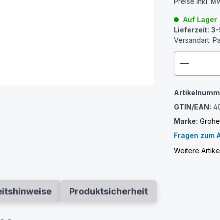
Preise inkl. M
Auf Lager
Lieferzeit: 
Versandart: P
zenthem
Artikelnumm
GTIN/EAN:
4
Marke:
Groh
Fragen zum A
Weitere Artik
eitshinweise
Produktsicherheit