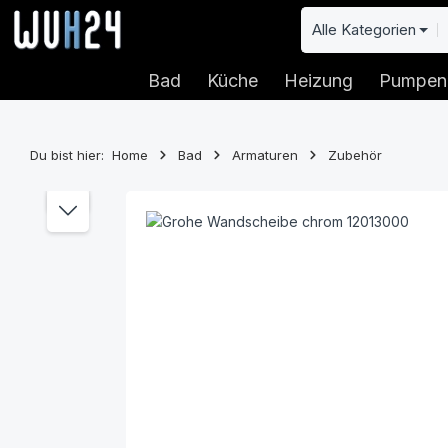
 Hauptinhalt springen
Zur Suche springen
Zur Hauptnavigation springen
Alle Kategorien
Bad
Küche
Heizung
Pumpen
Du bist hier:
Home
Bad
Armaturen
Zubehör
Bildergalerie überspringen