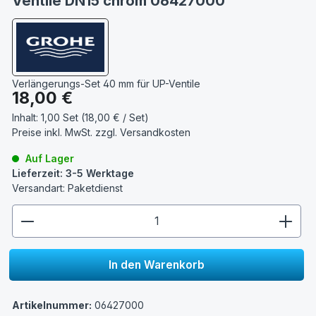
Ventile DN15 chrom 06427000
Verlängerungs-Set 40 mm für UP-Ventile
Regulärer Preis:
18,00 €
Inhalt:
1,00 Set (18,00 € / Set)
Preise inkl. MwSt. zzgl.
Versandkosten
Auf Lager
Lieferzeit: 3-5 Werktage
Versandart: Paketdienst
zentheme.component.product.quantitySelect.lege
In den Warenkorb
Artikelnummer:
06427000