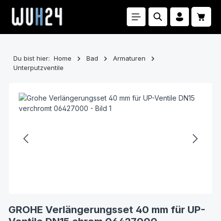
Zum Hauptinhalt springen
Waren
Du bist hier:
Home
Bad
Armaturen
Unterputzventile
Bildergalerie überspringen
GROHE Verlängerungsset 40 mm für UP-