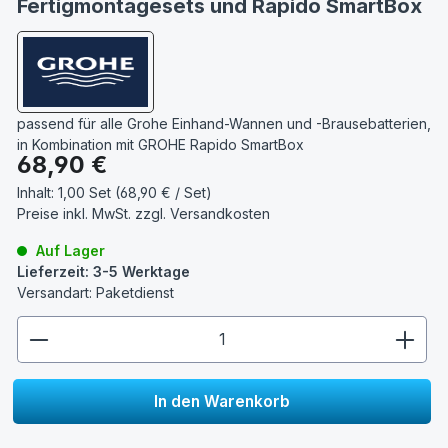
Fertigmontagesets und Rapido SmartBox
passend für alle Grohe Einhand-Wannen und -Brausebatterien,
in Kombination mit GROHE Rapido SmartBox
Regulärer Preis:
68,90 €
Inhalt:
1,00 Set (68,90 € / Set)
Preise inkl. MwSt. zzgl.
Versandkosten
Auf Lager
Lieferzeit: 3-5 Werktage
Versandart: Paketdienst
zentheme.component.product.quantitySelect.lege
In den Warenkorb