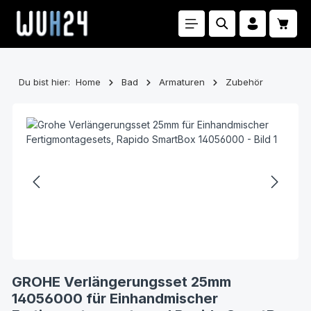
Zum Hauptinhalt springen
Waren
Du bist hier:
Home
Bad
Armaturen
Zubehör
Bildergalerie überspringen
GROHE Verlängerungsset 25mm
14056000 für Einhandmischer