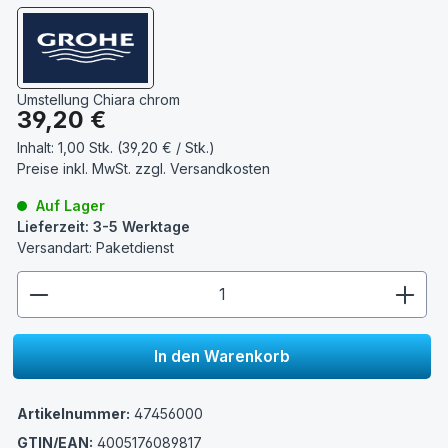
Umstellung Chiara chrom
Regulärer Preis:
39,20 €
Inhalt:
1,00 Stk. (39,20 € / Stk.)
Preise inkl. MwSt. zzgl.
Versandkosten
Auf Lager
Lieferzeit: 3-5 Werktage
Versandart: Paketdienst
zentheme.component.product.quantitySelect.lege
In den Warenkorb
Artikelnummer:
47456000
GTIN/EAN:
4005176089817