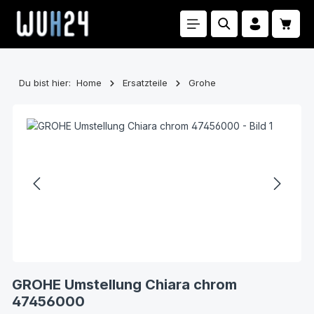
Zum Hauptinhalt springen
Waren
Du bist hier:
Home
Ersatzteile
Grohe
Bildergalerie überspringen
GROHE Umstellung Chiara chrom
47456000